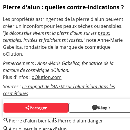
Pierre d'alun : quelles contre-indications ?
Les propriétés astringentes de la pierre d'alun peuvent
créer un inconfort pour les peaux sèches ou sensibles.
"J
e déconseille vivement la pierre d'alun sur les
peaux
sensibles
, irritées et fraîchement rasées."
note Anne-Marie
Gabelica, fondatrice de la marque de cosmétique
oOlution.
Remerciements : Anne-Marie Gabelica, fondatrice de la
marque de cosmétique oOlution.
Plus d'infos :
oOlution.com
Sources :
Le rapport de l'ANSM sur l'aluminium dans les
cosmétiques
Partager
Réagir
AUTOUR DU MÊME SUJET
Pierre d'alun bienfaits
Pierre d'alun danger
A quoi sert la pierre d'alun