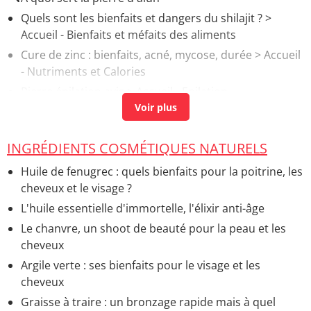
Quels sont les bienfaits et dangers du shilajit ?
>
Accueil - Bienfaits et méfaits des aliments
Cure de zinc : bienfaits, acné, mycose, durée
> Accueil
- Nutriments et Calories
Pierre épilation avis
> Accueil - Epilation
Saumon : bienfaits santé, méfaits, est-il calorique ?
>
Accueil - Bienfaits et méfaits des aliments
INGRÉDIENTS COSMÉTIQUES NATURELS
Pierre de nila bienfaits
> Accueil - Ingrédients
cosmétiques naturels
Huile de fenugrec : quels bienfaits pour la poitrine, les
cheveux et le visage ?
L'huile essentielle d'immortelle, l'élixir anti-âge
Le chanvre, un shoot de beauté pour la peau et les
cheveux
Argile verte : ses bienfaits pour le visage et les
cheveux
Graisse à traire : un bronzage rapide mais à quel