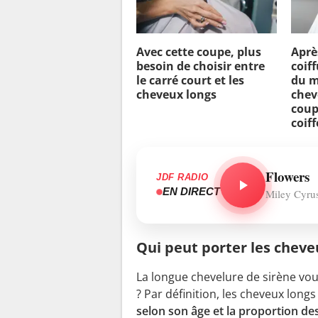
Avec cette coupe, plus
Aprè
besoin de choisir entre
coif
le carré court et les
du 
cheveux longs
chev
coup
coif
Flowers
JDF RADIO
EN DIRECT
Miley Cyru
Qui peut porter les cheve
La longue chevelure de sirène vous
? Par définition, les cheveux longs
selon son âge et la proportion d