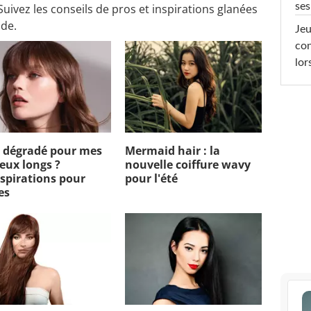
ses
 Suivez les conseils de pros et inspirations glanées
ode.
Jeu
con
lor
 dégradé pour mes
Mermaid hair : la
eux longs ?
nouvelle coiffure wavy
nspirations pour
pour l'été
es