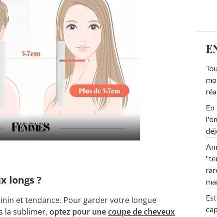
E
Tou
mob
réa
En 
l'o
déj
Ann
"te
rar
x longs ?
ma
Est
minin et tendance. Pour garder votre longue
cap
 la sublimer,
optez pour une
coupe de cheveux