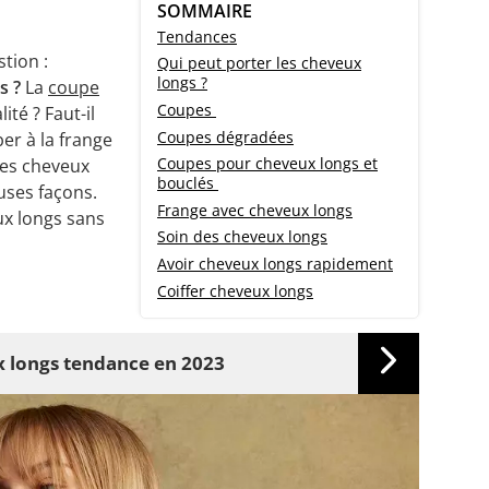
SOMMAIRE
Tendances
tion :
Qui peut porter les cheveux
longs ?
s ?
La
coupe
Coupes
ité ? Faut-il
Coupes dégradées
er à la frange
Coupes pour cheveux longs et
 Les cheveux
bouclés
uses façons.
Frange avec cheveux longs
x longs sans
Soin des cheveux longs
Avoir cheveux longs rapidement
Coiffer cheveux longs
x longs tendance en 2023