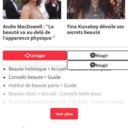
Andie MacDowell : "La
Tina Kunakey dévoile ses
beauté va au-delà de
secrets beauté
l'apparence physique "
Partager
Réagir
AUTOUR DU MÊME SUJET
Réagir
Beaute holistique
> Accueil - Conseils belle peau
Conseils beaute
> Guide
Institut de beaute paris
> Guide
Beaute clean
> Accueil - Conseils belle peau
Produit de beauté pas cher
> Accueil - Autres conseils
et astuces maquillage