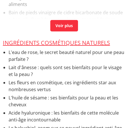
aliments
Bain de pieds vinaigre de cidre bicarbonate de soude
> Accueil - Remèdes naturels et autres médecines
douces
Vinaigre de cidre danger
> Accueil - Remèdes naturels
et autres médecines douces
INGRÉDIENTS COSMÉTIQUES NATURELS
Shilajit bienfaits
> Accueil - Bienfaits et méfaits des
L'eau de rose, le secret beauté naturel pour une peau
aliments
parfaite ?
Vinaigre bienfaits
> Accueil - Remèdes naturels et
Lait d'ânesse : quels sont ses bienfaits pour le visage
autres médecines douces
et la peau ?
Les fleurs en cosmétique, ces ingrédients star aux
nombreuses vertus
L'huile de sésame : ses bienfaits pour la peau et les
cheveux
Acide hyaluronique : les bienfaits de cette molécule
anti-âge incontournable
Le bakuchiol, zoom sur ce nouvel ingrédient anti-âge