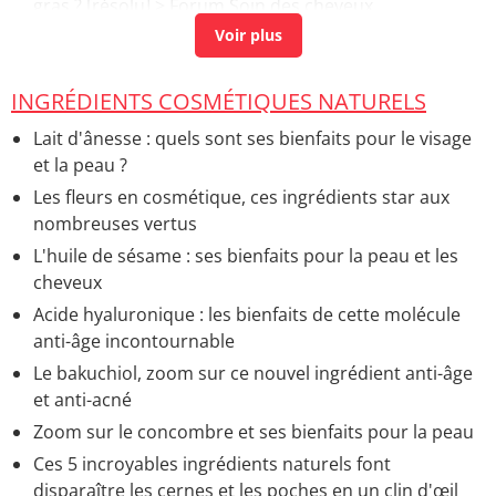
gras ?
[résolu] >
Forum Soin des cheveux
Argile blanche bienfaits
> Accueil - Ingrédients
cosmétiques naturels
Lissage brésilien : prix, durée, effets, entretien,
INGRÉDIENTS COSMÉTIQUES NATURELS
risques
> Accueil - Produits capillaires
Lait d'ânesse : quels sont ses bienfaits pour le visage
Cheveux gras : causes, remède naturel et solutions
et la peau ?
efficaces
> Accueil - Types de cheveux
Les fleurs en cosmétique, ces ingrédients star aux
nombreuses vertus
L'huile de sésame : ses bienfaits pour la peau et les
cheveux
Acide hyaluronique : les bienfaits de cette molécule
anti-âge incontournable
Le bakuchiol, zoom sur ce nouvel ingrédient anti-âge
et anti-acné
Zoom sur le concombre et ses bienfaits pour la peau
Ces 5 incroyables ingrédients naturels font
disparaître les cernes et les poches en un clin d'œil