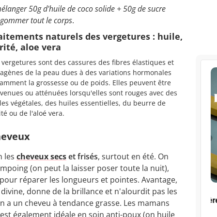
élanger 50g d'huile de coco solide + 50g de sucre
r gommer tout le corps
.
aitements naturels des vergetures : huile,
rité, aloe vera
 vergetures sont des cassures des fibres élastiques et
lagènes de la peau dues à des variations hormonales
amment la grossesse ou de poids. Elles peuvent être
venues ou atténuées lorsqu'elles sont rouges avec des
les végétales, des huiles essentielles, du beurre de
ité ou de l'aloé vera.
cheveux
n les
cheveux secs
et frisés
, surtout en été. On
poing (on peut la laisser poser toute la nuit),
pour réparer les longueurs et pointes. Avantage,
divine, donne de la brillance et n'alourdit pas les
i on a un cheveu à tendance grasse. Les mamans
est également idéale en soin anti-poux (on huile