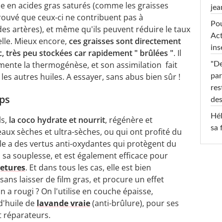
riche en acides gras saturés (comme les graisses
jea
rouvé que ceux-ci ne contribuent pas à
Pou
es artères), et même qu'ils peuvent réduire le taux
Act
elle. Mieux encore,
ces graisses sont directement
ins
c, très peu stockées car rapidement " brûlées "
. Il
mente la thermogénèse, et son assimilation fait
"De
les autres huiles. A essayer, sans abus bien sûr !
par
res
rps
des
Hél
ls,
la coco hydrate et nourrit
, régénère et
sa 
peaux sèches et ultra-sèches, ou qui ont profité du
elle a des vertus anti-oxydantes qui protègent du
u sa souplesse, et est également efficace pour
etures
. Et dans tous les cas, elle est bien
ns laisser de film gras, et procure un effet
n a rougi ? On l'utilise en couche épaisse,
d'huile de
lavande vraie
(anti-brûlure), pour ses
t réparateurs.