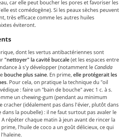
eau, car elle peut boucher les pores et favoriser les
'elle est comédogène). Si les peaux sèches peuvent
ant, très efficace comme les autres huiles
ixtes éviteront.
ents
aurique, dont les vertus antibactériennes sont
ur
"nettoyer" la cavité buccale
(et les espaces entre
tendance à s'y développer (notamment le
Candida
ne
bouche plus saine
. En prime,
elle protégerait les
hes
. Pour cela, on pratique la technique du "oil
védique : faire un "bain de bouche" avec 1 c. à s.
" comme un chewing-gum (pendant au minimum
e cracher (idéalement pas dans l'évier, plutôt dans
ans la poubelle) : il ne faut surtout pas avaler le
). A répéter chaque matin à jeun avant de rincer la
prime, l'huile de coco a un goût délicieux, ce qui
l'haleine.