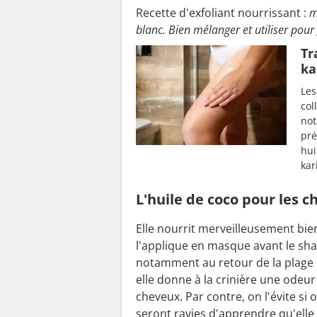
Recette d'exfoliant nourrissant :
m
blanc. Bien mélanger et utiliser pou
Tr
ka
Les
col
not
pré
hui
kar
L'huile de coco pour les 
Elle nourrit merveilleusement bie
l'applique en masque avant le sham
notamment au retour de la plage 
elle donne à la crinière une odeur 
cheveux. Par contre, on l'évite s
seront ravies d'apprendre qu'elle 