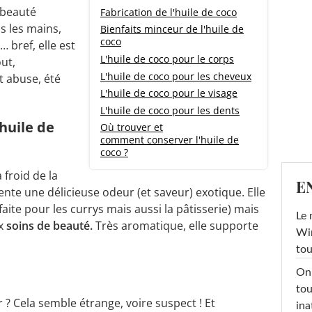
 beauté
Fabrication de l'huile de coco
ns les mains,
Bienfaits minceur de l'huile de
coco
… bref, elle est
L'huile de coco pour le corps
out,
L'huile de coco pour les cheveux
t abuse, été
L'huile de coco pour le visage
L'huile de coco pour les dents
huile de
Où trouver et
comment conserver l'huile de
coco ?
 froid de la
E
sente une délicieuse odeur (et saveur) exotique. Elle
rfaite pour les currys mais aussi la pâtisserie) mais
Le 
ux
soins de beauté.
Très aromatique, elle supporte
Win
tou
On 
tou
 ? Cela semble étrange, voire suspect ! Et
ina