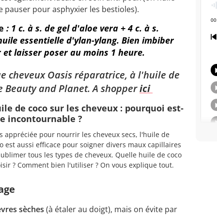
se pauser pour asphyxier les bestioles).
e
: 1 c. à s. de gel d'aloe vera + 4 c. à s.
huile essentielle d'ylan-ylang. Bien imbiber
 et laisser poser au moins 1 heure.
 cheveux Oasis réparatrice, à l'huile de
ve Beauty and Planet. A shopper
ici
ile de coco sur les cheveux : pourquoi est-
le incontournable ?
s appréciée pour nourrir les cheveux secs, l'huile de
o est aussi efficace pour soigner divers maux capillaires
sublimer tous les types de cheveux. Quelle huile de coco
isir ? Comment bien l'utiliser ? On vous explique tout.
sage
lèvres sèches
(à étaler au doigt), mais on évite par