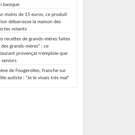
n basique
r moins de 15 euros, ce produit
ion débarrasse la maison des
ectes volants
s recettes de grands-mères faites
 des grands-mères" : ce
taurant provençal n'emploie que
 seniors
ène de Fougerolles, franche sur
fille autiste : "Je le vivais très mal"