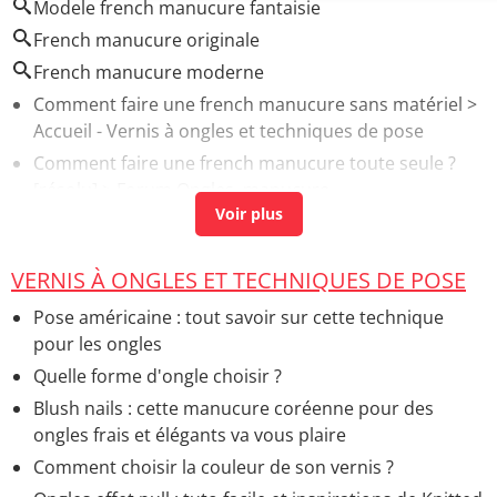
Modele french manucure fantaisie
French manucure originale
French manucure moderne
Comment faire une french manucure sans matériel
>
Accueil - Vernis à ongles et techniques de pose
Comment faire une french manucure toute seule ?
[résolu] >
Forum Ongles, manucure
French balayage
> Accueil - Colorations et techniques
French manucure effet sirene
> Accueil - Vernis à
VERNIS À ONGLES ET TECHNIQUES DE POSE
ongles et techniques de pose
Epsom salt in french
> Accueil - Remèdes naturels et
Pose américaine : tout savoir sur cette technique
autres médecines douces
pour les ongles
Quelle forme d'ongle choisir ?
Blush nails : cette manucure coréenne pour des
ongles frais et élégants va vous plaire
Comment choisir la couleur de son vernis ?