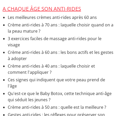
Creme anti age homme
> Accueil - Crèmes anti-rides
A CHAQUE ÂGE SON ANTI-RIDES
Creme anti age 30 ans
> Accueil - A chaque âge son
anti-rides
Les meilleures crèmes anti-rides après 60 ans
Crème anti-rides à 70 ans : laquelle choisir quand on a
la peau mature ?
3 exercices faciles de massage anti-rides pour le
visage
Crème anti-rides à 60 ans : les bons actifs et les gestes
à adopter
Crème anti-rides à 40 ans : laquelle choisir et
comment l'appliquer ?
Ces signes qui indiquent que votre peau prend de
l'âge
Qu'est-ce que le Baby Botox, cette technique anti-âge
qui séduit les jeunes ?
Crème anti-rides à 50 ans : quelle est la meilleure ?
Gestes anti-rides : les réflexes pour préserver son