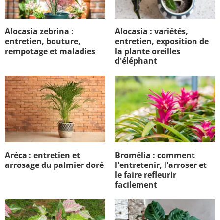
Alocasia zebrina :
Alocasia : variétés,
entretien, bouture,
entretien, exposition de
rempotage et maladies
la plante oreilles
d'éléphant
Aréca : entretien et
Bromélia : comment
arrosage du palmier doré
l'entretenir, l'arroser et
le faire refleurir
facilement