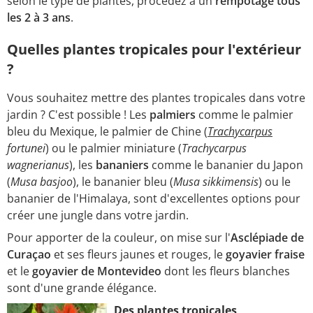
selon le type de plantes, procédez à un
rempotage tous
les 2 à 3 ans
.
Quelles plantes tropicales pour l'extérieur
?
Vous souhaitez mettre des plantes tropicales dans votre
jardin ? C'est possible ! Les
palmiers
comme le palmier
bleu du Mexique, le palmier de Chine (
Trachycarpus
fortunei
) ou le palmier miniature (
Trachycarpus
wagnerianus
), les
bananiers
comme le bananier du Japon
(
Musa basjoo
), le bananier bleu (
Musa sikkimensis
) ou le
bananier de l'Himalaya, sont d'excellentes options pour
créer une jungle dans votre jardin.
Pour apporter de la couleur, on mise sur l'
Asclépiade de
Curaçao
et ses fleurs jaunes et rouges, le
goyavier fraise
et le
goyavier de Montevideo
dont les fleurs blanches
sont d'une grande élégance.
Des plantes tropicales