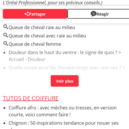
L'Oréal Professionnel, pour ses précieux conseils.)
Partager
Réagir
AUTOUR DU MÊME SUJET
Queue de cheval raie au milieu
Queue de cheval avec raie au milieu
Queue de cheval femme
Douleur dans le haut du ventre : le signe de quoi ?
>
Accueil - Douleur
Quelle coupe pour les cheveux longs avec une raie ?
>
Accueil - Cheveux longs
Douleur abdominale : gauche, droite, cause,
traitement
> Accueil - Troubles digestifs
TUTOS DE COIFFURE
Demi queue de cheval
> Accueil - Tutos de coiffure
Drogue chez les jeunes : causes, conséquences, quoi
Coiffure afro : avec mèches ou tresses, en version
faire ?
> Accueil - Drogues
courte, voici comment faire !
Chignon : 50 inspirations tendance pour nouer ses