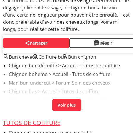
s'accorde à toutes les
formes de visages
. Permettant de
dégager joliment le visage, le chignon bun a besoin
d'une certaine longueur pour pouvoir être enroulé. Il est
donc préférable d'avoir des
cheveux longs
, voire mi
longs, pour réaliser cette coiffure.
Partager
Réagir
AUTOUR DU MÊME SUJET
Bun cheveux
Coiffure bun
Bun chignon
Chignon bun décoiffé
> Accueil - Tutos de coiffure
Chignon boheme
> Accueil - Tutos de coiffure
Man bun undercut
>
Forum Soin des cheveux
Chignon bas
> Accueil - Tutos de coiffure
Chignon année 20
> Accueil - Tutos de coiffure
TUTOS DE COIFFURE
Comment obtenir un lissage parfait ?