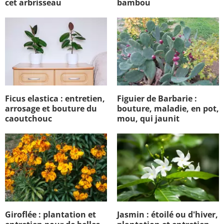
cet arbrisseau
bambou
Ficus elastica : entretien,
Figuier de Barbarie :
arrosage et bouture du
bouture, maladie, en pot,
caoutchouc
mou, qui jaunit
Giroflée : plantation et
Jasmin : étoilé ou d'hiver,