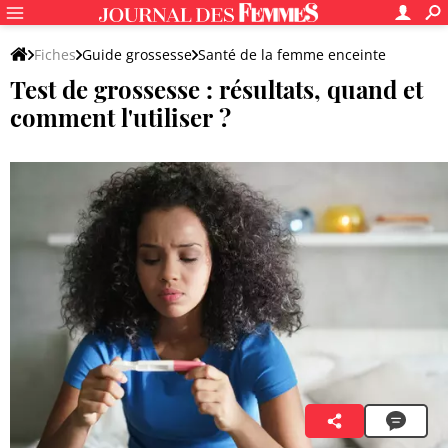
Fiches
Guide grossesse
Santé de la femme enceinte
Test de grossesse : résultats, quand et
Questions et petits maux de la grossesse
comment l'utiliser ?
Questions de femme enceinte
Elodie Benarousse
20 mai 2025 01:55