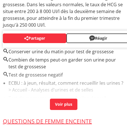
grossesse. Dans les valeurs normales, le taux de HCG se
situe entre 200 à 8 000 UI/l dès la deuxième semaine de
grossesse, pour atteindre à la fin du premier trimestre
jusqu'à 250 000 UI/l.
Partager
Réagir
AUTOUR DU MÊME SUJET
Conserver urine du matin pour test de grossesse
Combien de temps peut-on garder son urine pour
test de grossesse
Test de grossesse negatif
ECBU : à jeun, résultat, comment recueillir les urines ?
> Accueil - Analyses d'urines et de selles
Test de grossesse maison avec huile
> Accueil -
Questions de femme enceinte
Test de grossesse 2 barres
> Accueil - Questions de
femme enceinte
QUESTIONS DE FEMME ENCEINTE