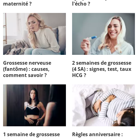
maternité ?
l'écho ?
Grossesse nerveuse
2 semaines de grossesse
(fantôme) : causes,
(4 SA) : signes, test, taux
comment savoir ?
HCG ?
1 semaine de grossesse
Règles anniversaire :