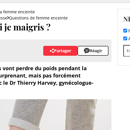
la femme enceinte
N
esse
Questions de femme enceinte
 je maigris ?
F
A
Partager
Réagir
 vont perdre du poids pendant la
urprenant, mais pas forcément
c le Dr Thierry Harvey, gynécologue-