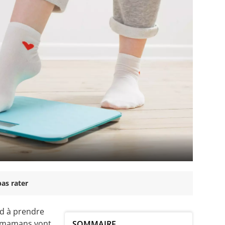
as rater
nd à prendre
s mamans vont,
SOMMAIRE