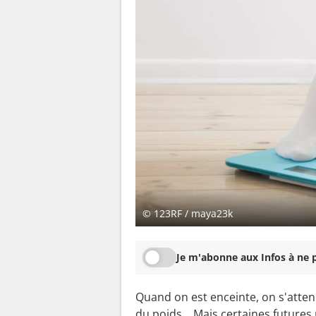
© 123RF / maya23k
Je m'abonne aux Infos à ne p
Quand on est enceinte, on s'atte
du poids… Mais certaines future