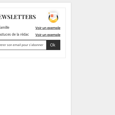
EWSLETTERS
Voir un exemple
amille
Voir un exemple
stuces de la rédac