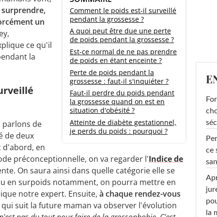
 surprendre,
Comment le poids est-il surveillé
pendant la grossesse ?
 forcément un
A quoi peut être due une perte
ey,
de poids pendant la grossesse ?
plique ce qu'il
Est-ce normal de ne pas prendre
pendant la
de poids en étant enceinte ?
Perte de poids pendant la
E
grossesse : faut-il s'inquiéter ?
urveillé
Faut-il perdre du poids pendant
For
la grossesse quand on est en
situation d'obésité ?
cho
Atteinte de diabète gestationnel,
séc
, parlons de
je perds du poids : pourquoi ?
lé de deux
Per
 d'abord, en
ce 
ode préconceptionnelle, on va regarder l'
Indice de
san
ente. On saura ainsi dans quelle catégorie elle se
Apr
ds ou en surpoids notamment, on pourra mettre en
jur
dique notre expert. Ensuite,
à chaque rendez-vous
pou
t qui suit la future maman va observer l'évolution
la
 n'est pas du tout pour faire de la grossophobie. C'est