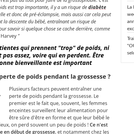
oids est trop importante, il y a un risque de
diabète
La 
elle et donc de pré-éclampsie, mais aussi car cela peut
wee
 la descente du bébé, entraînant un risque de
ann
 pour savoir si quelque chose se cache derrière, comme
exc
r Harvey
"
Tra
"OU
atientes qui prennent "trop" de poids, ni
sel
t pas assez, voire qui en perdent. Être
sonne bienveillante est important
perte de poids pendant la grossesse ?
Plusieurs facteurs peuvent entraîner une
,
perte de poids pendant la grossesse. Le
premier est le fait que, souvent, les femmes
enceintes surveillent leur alimentation pour
être sûre d'être en forme et que leur bébé le
ieux, on perd souvent un peu de poids !
Ce n'est
se en début de grossesse
, et notamment chez les