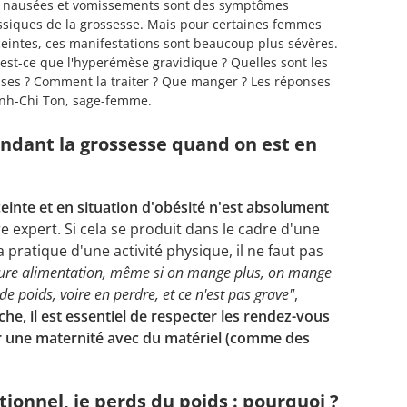
 nausées et vomissements sont des symptômes
ssiques de la grossesse. Mais pour certaines femmes
eintes, ces manifestations sont beaucoup plus sévères.
est-ce que l'hyperémèse gravidique ? Quelles sont les
ses ? Comment la traiter ? Que manger ? Les réponses
nh-Chi Ton, sage-femme.
endant la grossesse quand on est en
inte et en situation d'obésité n'est absolument
e expert. Si cela se produit dans le cadre d'une
 pratique d'une activité physique, il ne faut pas
eure alimentation, même si on mange plus, on mange
 poids, voire en perdre, et ce n'est pas grave"
,
he, il est essentiel de respecter les rendez-vous
ir une maternité avec du matériel (comme des
ionnel, je perds du poids : pourquoi ?