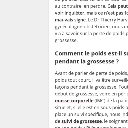
au contraire, en perdre.
Cela peut
voir inquiéter, mais ce n'est pas
mauvais signe
. Le Dr Thierry Harv
gynécologue-obstétricien, nous ex
y a à savoir sur la perte de poids 
grossesse.
Comment le poids est-il s
pendant la grossesse ?
Avant de parler de perte de poids
poids tout court. Il va être surveil
façons pendant la grossesse. Tout
début de grossesse, voire en péri
masse corporelle
(IMC) de la pati
situe et, si elle est en sous-poi
place un suivi spécifique, nous in
de
suivi de grossesse
, le soignan
de son poids :
"Il faut savoir que ce