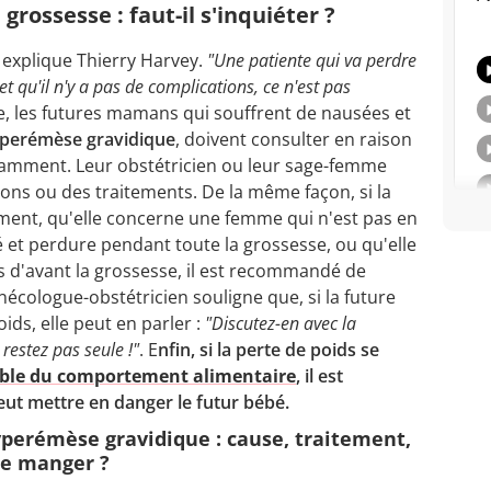
grossesse : faut-il s'inquiéter ?
 explique Thierry Harvey.
"Une patiente qui va perdre
et qu'il n'y a pas de complications, ce n'est pas
che, les futures mamans qui souffrent de nausées et
perémèse gravidique
, doivent consulter en raison
mment. Leur obstétricien ou leur sage-femme
ons ou des traitements. De la même façon, si la
ement, qu'elle concerne une femme qui n'est pas en
é et perdure pendant toute la grossesse, ou qu'elle
s d'avant la grossesse, il est recommandé de
ynécologue-obstétricien souligne que, si la future
ds, elle peut en parler :
"Discutez-en avec la
restez pas seule !"
. E
nfin, si la perte de poids se
ble du comportement alimentaire
, il est
eut mettre en danger le futur bébé.
perémèse gravidique : cause, traitement,
e manger ?