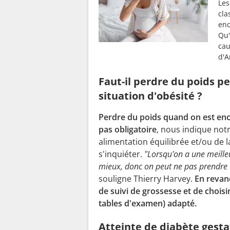
Les
cla
enc
Qu'
cau
d'A
Faut-il perdre du poids p
situation d'obésité ?
Perdre du poids quand on est ence
pas obligatoire
, nous indique notr
alimentation équilibrée et/ou de la
s'inquiéter.
"Lorsqu'on a une meill
mieux, donc on peut ne pas prendre de
souligne Thierry Harvey.
En revanc
de suivi de grossesse et de chois
tables d'examen) adapté.
Atteinte de diabète gestat