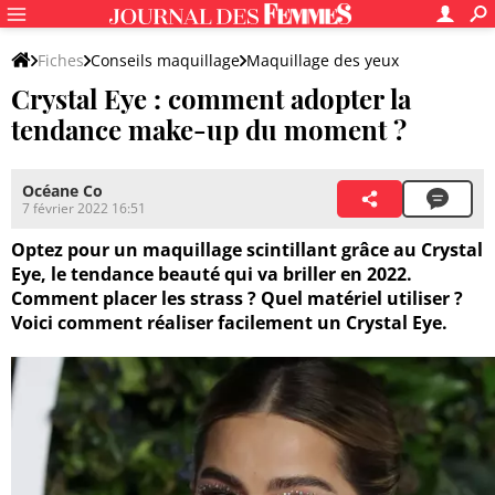
Fiches
Conseils maquillage
Maquillage des yeux
Crystal Eye : comment adopter la
Eyeliner, smoky eyes et fard à paupières
tendance make-up du moment ?
Océane Co
7 février 2022 16:51
Optez pour un maquillage scintillant grâce au Crystal
Eye, le tendance beauté qui va briller en 2022.
Comment placer les strass ? Quel matériel utiliser ?
Voici comment réaliser facilement un Crystal Eye.