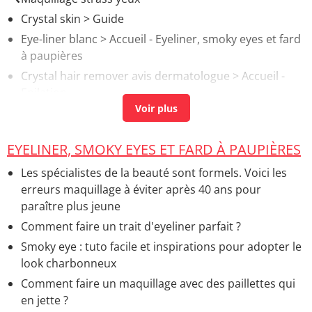
Crystal skin
> Guide
Eye-liner blanc
> Accueil - Eyeliner, smoky eyes et fard
à paupières
Crystal hair remover avis dermatologue
> Accueil -
Epilation
Meilleur eye liner
> Accueil - Maquillage des yeux
Eye liner permanent avis
[résolu] >
Forum Maquillage
EYELINER, SMOKY EYES ET FARD À PAUPIÈRES
Les spécialistes de la beauté sont formels. Voici les
erreurs maquillage à éviter après 40 ans pour
paraître plus jeune
Comment faire un trait d'eyeliner parfait ?
Smoky eye : tuto facile et inspirations pour adopter le
look charbonneux
Comment faire un maquillage avec des paillettes qui
en jette ?