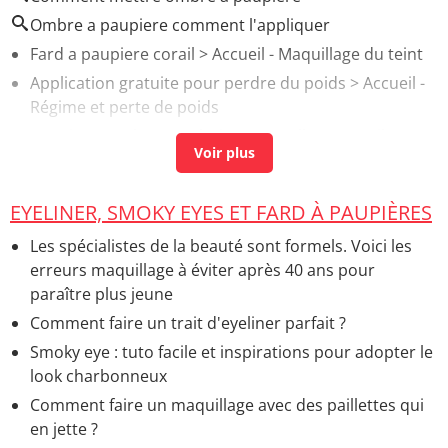
Ombre a paupiere comment l'appliquer
Fard a paupiere corail
> Accueil - Maquillage du teint
Application gratuite pour perdre du poids
> Accueil -
Régime et perte de poids
Paupiere tombante solution naturelle
> Accueil -
Mécanismes de la peau
Paupiere qui saute
> Accueil - Symptômes et
EYELINER, SMOKY EYES ET FARD À PAUPIÈRES
questions diverses
Fard a paupiere holographique
> Accueil - Autres
Les spécialistes de la beauté sont formels. Voici les
conseils et astuces maquillage
erreurs maquillage à éviter après 40 ans pour
paraître plus jeune
Comment faire un trait d'eyeliner parfait ?
Smoky eye : tuto facile et inspirations pour adopter le
look charbonneux
Comment faire un maquillage avec des paillettes qui
en jette ?