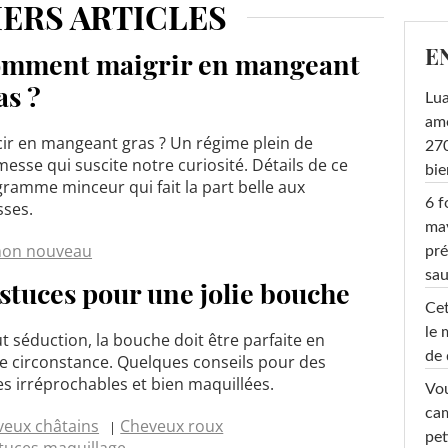
ERS ARTICLES
E
mment maigrir en mangeant
as ?
Lu
amo
ir en mangeant gras ? Un régime plein de
270
esse qui suscite notre curiosité. Détails de ce
bi
ramme minceur qui fait la part belle aux
6 f
sses.
ma
non nouveau
pré
sa
astuces pour une jolie bouche
Cet
le 
t séduction, la bouche doit être parfaite en
de 
e circonstance. Quelques conseils pour des
es irréprochables et bien maquillées.
Vou
cam
veux châtains
Cheveux roux
pet
tuces maquillage