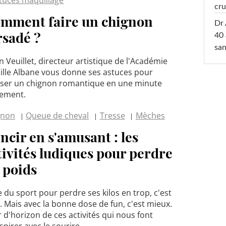
cru
mment faire un chignon
Dr 
rsadé ?
40 
san
en Veuillet, directeur artistique de l'Académie
lle Albane vous donne ses astuces pour
iser un chignon romantique en une minute
lement.
gnon
Queue de cheval
Tresse
Mèches
ncir en s'amusant : les
tivités ludiques pour perdre
 poids
e du sport pour perdre ses kilos en trop, c'est
. Mais avec la bonne dose de fun, c'est mieux.
 d'horizon de ces activités qui nous font
spirer avec le sourire.