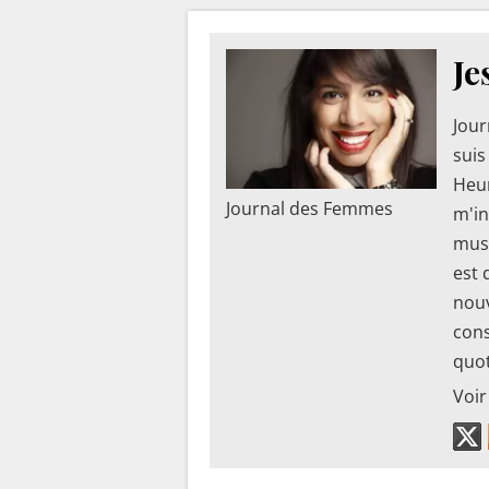
Je
Jour
suis
Heur
Journal des Femmes
m'in
musi
est 
nouv
cons
quot
Voir