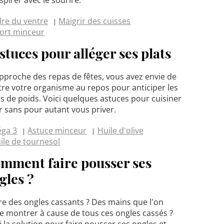
re du ventre
Maigrir des cuisses
ort minceur
astuces pour alléger ses plats
approche des repas de fêtes, vous avez envie de
re votre organisme au repos pour anticiper les
s de poids. Voici quelques astuces pour cuisiner
r sans pour autant vous priver.
ga 3
Astuce minceur
Huile d'olive
ile de tournesol
mment faire pousser ses
gles ?
e des ongles cassants ? Des mains que l'on
e montrer à cause de tous ces ongles cassés ?
i la solution pour faire pousser ses ongles et