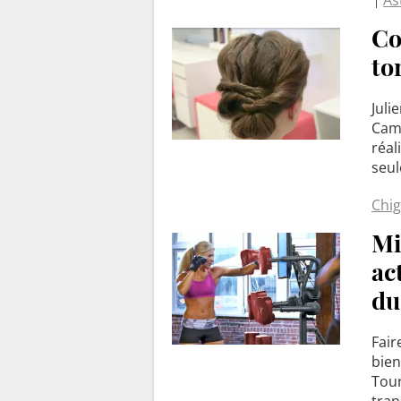
Co
to
Juli
Cami
réal
seu
Chi
Mi
ac
du
Fair
bien
Tour
tran