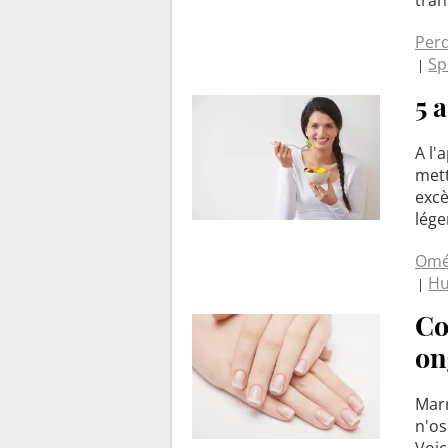
Perd
Sp
5 
A l'
mett
excè
lége
Omé
Hu
Co
on
Marr
n'os
Voic