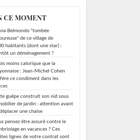
N CE MOMENT
ana Belmondo "tombée
ureuse" de ce village de
0 habitants (dont une star) :
entôt un déménagement ?
ois moins calorique que la
yonnaise : Jean-Michel Cohen
fère ce condiment dans les
uces
te guêpe construit son nid sous
mobilier de jardin : attention avant
déplacer une chaise
s pensez être assuré contre le
briolage en vacances ? Ces
ites lignes de votre contrat sont