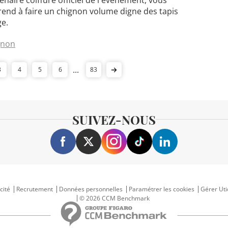
end à faire un chignon volume digne des tapis
e.
gnon
...
3
4
5
6
83
SUIVEZ-NOUS
cité
Recrutement
Données personnelles
Paramétrer les cookies
Gérer Uti
© 2026 CCM Benchmark