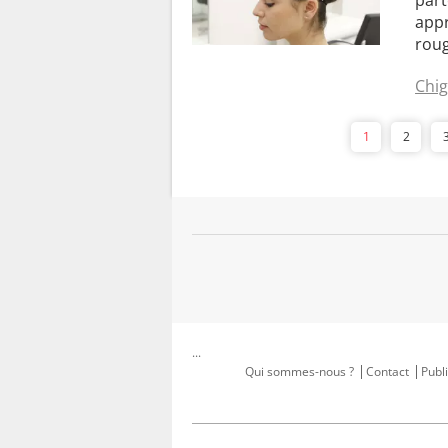
appr
roug
Chi
1
2
...
Qui sommes-nous ?
Contact
Publi