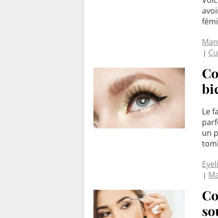
avoi
fémi
Man
Cu
Co
bi
Le f
parf
un p
tomb
Eyel
Ma
Co
so