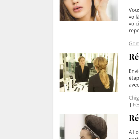
Vous
voil
voic
repo
Gom
Ré
Envi
étap
ave
Chi
Fe
Ré
A l'
part