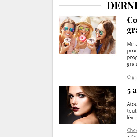
DERNI
Co
gr
Minc
prom
prog
grai
Oig
5 
Atou
tout
lèvr
Che
As