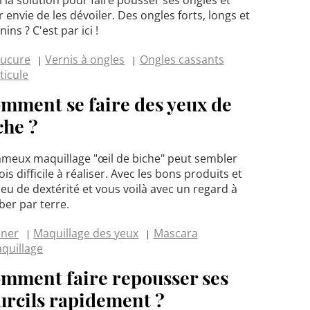
r envie de les dévoiler. Des ongles forts, longs et
nins ? C'est par ici !
ucure
Vernis à ongles
Ongles cassants
ticule
mment se faire des yeux de
che ?
ameux maquillage "œil de biche" peut sembler
ois difficile à réaliser. Avec les bons produits et
eu de dextérité et vous voilà avec un regard à
er par terre.
iner
Maquillage des yeux
Mascara
quillage
mment faire repousser ses
urcils rapidement ?