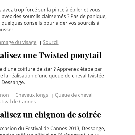
 avez trop forcé sur la pince à épiler et vous
à avec des sourcils clairsemés ? Pas de panique,
i quelques conseils pour aider vos sourcils à
usser.
mage du visage
Sourcil
alisez une Twisted ponytail
e d'une coiffure de star ? Apprenez étape par
e la réalisation d'une queue-de-cheval twistée
c Dessange.
gnon
Cheveux longs
Queue de cheval
stival de Cannes
alisez un chignon de soirée
occasion du Festival de Cannes 2013, Dessange,
enaire coiffure officiel de l'événement, vous