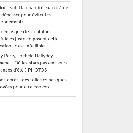
on : voici la quantité exacte à ne
 dépasser pour éviter les
llonnements
i démasqué des centaines
nfidèles juste en posant cette
stion : c'est infaillible
y Perry, Laeticia Hallyday,
mane... Où les stars passent leurs
cances d'été ? PHOTOS
nt-après : des toilettes basiques
ovées pour être copiées