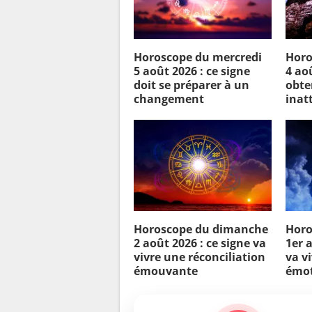
Horoscope du mercredi
Horo
5 août 2026 : ce signe
4 aoû
doit se préparer à un
obte
changement
inat
Horoscope du dimanche
Horo
2 août 2026 : ce signe va
1er a
vivre une réconciliation
va v
émouvante
émot