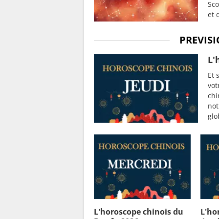
Sco
et 
PREVIS
L'
Et 
vot
chi
not
glo
L'horoscope chinois du
L'ho