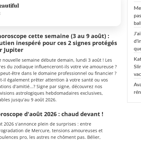
eautiful
Mel
t
pas
ba
J'a
horoscope cette semaine (3 au 9 août) :
d'i
utien inespéré pour ces 2 signes protégés
r Jupiter
que
Kat
 nouvelle semaine débute demain, lundi 3 août ! Les
res du zodiaque influenceront-ils votre vie amoureuse ?
Sli
peut-être dans le domaine professionnel ou financier ?
va
t-il également prêter attention à votre santé ou vos
Ava
ations d'amitié...? Signe par signe, découvrez nos
rén
visions astrologiques hebdomadaires exclusives,
ables jusqu'au 9 août 2026.
roscope d'août 2026 : chaud devant !
t 2026 s'annonce plein de surprises : entre
rogradation de Mercure, tensions amoureuses et
bulences pro, les astres ne chôment pas. Bélier,