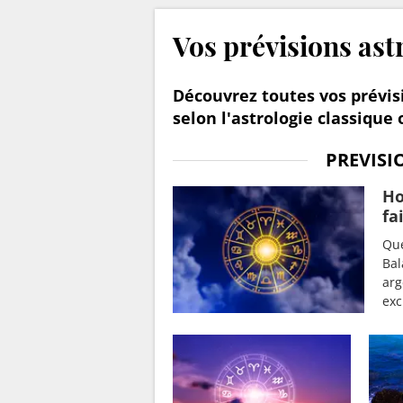
Vos prévisions ast
Découvrez toutes vos prévis
selon l'astrologie classique 
PREVISI
Ho
fa
Que
Bal
arg
exc