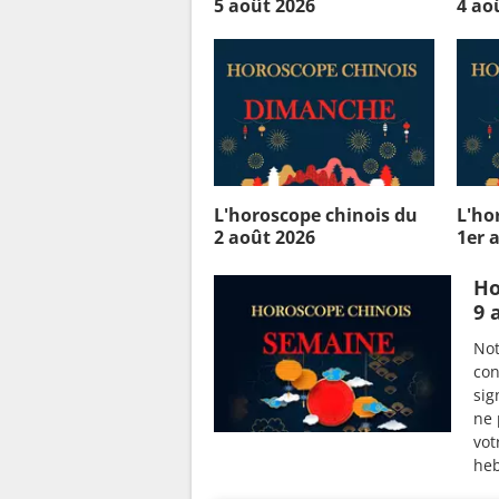
5 août 2026
4 ao
L'horoscope chinois du
L'ho
2 août 2026
1er 
Ho
9 
Not
con
sig
ne 
vot
heb