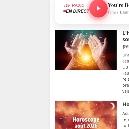
You're B
JDF RADIO
EN DIRECT
James Blun
L'
so
pa
Une
ast
Ou 
Fau
rel
pré
val
Ho
Aoû
rét
tur