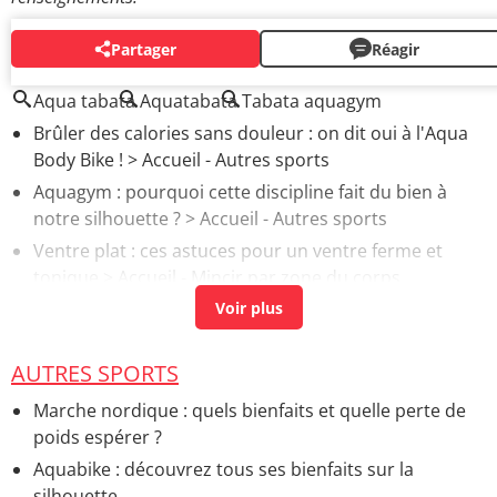
Partager
Réagir
AUTOUR DU MÊME SUJET
Aqua tabata
Aquatabata
Tabata aquagym
Brûler des calories sans douleur : on dit oui à l'Aqua
Body Bike !
> Accueil - Autres sports
Aquagym : pourquoi cette discipline fait du bien à
notre silhouette ?
> Accueil - Autres sports
Ventre plat : ces astuces pour un ventre ferme et
tonique
> Accueil - Mincir par zone du corps
Quel est votre avis sur l'aquagym ?
[résolu] >
Forum
Minceur
HIIT : exos et bienfaits de ce training intense et cardio
AUTRES SPORTS
> Accueil - Autres sports
Marche nordique : quels bienfaits et quelle perte de
poids espérer ?
Aquabike : découvrez tous ses bienfaits sur la
silhouette