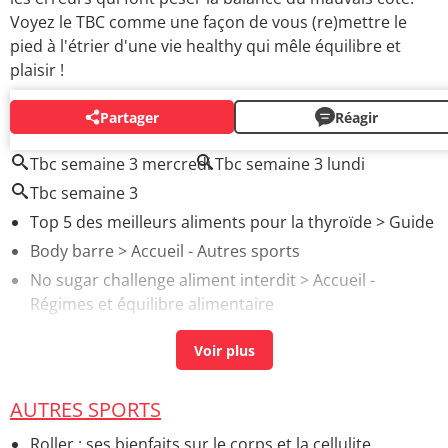
Voyez le TBC comme une façon de vous (re)mettre le
pied à l'étrier d'une vie healthy qui mêle équilibre et
plaisir !
Partager
Réagir
AUTOUR DU MÊME SUJET
Tbc semaine 3 mercredi
Tbc semaine 3 lundi
Tbc semaine 3
Top 5 des meilleurs aliments pour la thyroïde
> Guide
Body barre
> Accueil - Autres sports
No sugar challenge aliment interdit
> Accueil -
Régimes et équilibre alimentaire
Challenge perte de poids
> Accueil - Régime et perte
de poids
Body balance
> Accueil - Autres gyms douces
AUTRES SPORTS
Roller : ses bienfaits sur le corps et la cellulite