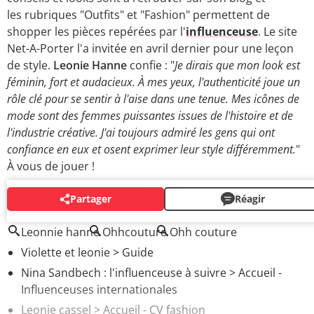
les rubriques "Outfits" et "Fashion" permettent de
shopper les pièces repérées par l'
influenceuse
. Le site
Net-A-Porter l'a invitée en avril dernier pour une leçon
de style.
Leonie Hanne
confie : "
Je dirais que mon look est
féminin, fort et audacieux. À mes yeux, l'authenticité joue un
rôle clé pour se sentir à l'aise dans une tenue. Mes icônes de
mode sont des femmes puissantes issues de l'histoire et de
l'industrie créative. J'ai toujours admiré les gens qui ont
confiance en eux et osent exprimer leur style différemment.
"
À vous de jouer !
Partager
Réagir
AUTOUR DU MÊME SUJET
Leonnie hanne
Ohhcouture
Ohh couture
Violette et leonie
> Guide
Nina Sandbech : l'influenceuse à suivre
> Accueil -
Influenceuses internationales
Leonie cassel
> Accueil - CV fashion