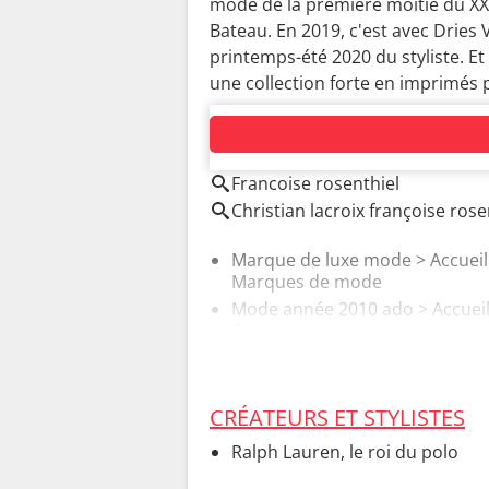
mode de la première moitié du XX
Bateau. En 2019, c'est avec Dries V
printemps-été 2020 du styliste. E
une collection forte en imprimés
AUTOUR DU MÊME SUJET
Francoise rosenthiel
Christian lacroix françoise rose
Marque de luxe mode
> Accueil
Marques de mode
Mode année 2010 ado
> Accueil
Comment porter
CRÉATEURS ET STYLISTES
Ralph Lauren, le roi du polo