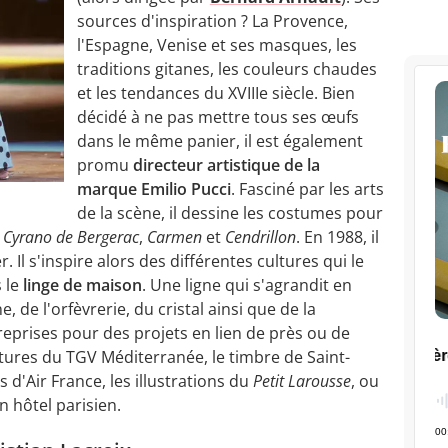
sources d'inspiration ? La Provence,
l'Espagne, Venise et ses masques, les
traditions gitanes, les couleurs chaudes
et les tendances du XVIIIe siècle. Bien
décidé à ne pas mettre tous ses œufs
dans le même panier, il est également
promu
directeur artistique de la
marque Emilio Pucci
. Fasciné par les arts
de la scène, il dessine les costumes pour
t
Cyrano de Bergerac
,
Carmen
et
Cendrillon
. En 1988, il
. Il s'inspire alors des différentes cultures qui le
s le
linge de maison
. Une ligne qui s'agrandit en
, de l'orfèvrerie, du cristal ainsi que de la
s reprises pour des projets en lien de près ou de
itures du TGV Méditerranée, le timbre de Saint-
 d'Air France, les illustrations du
Petit Larousse
, ou
n hôtel parisien.