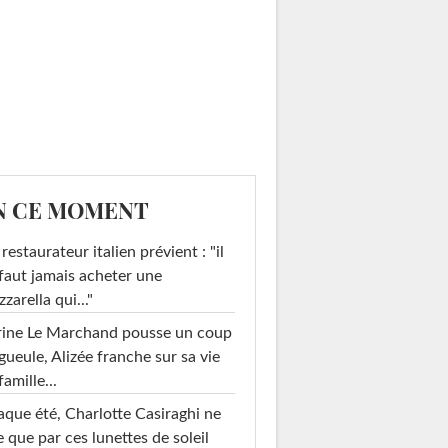
N CE MOMENT
restaurateur italien prévient : "il
faut jamais acheter une
zarella qui..."
rine Le Marchand pousse un coup
gueule, Alizée franche sur sa vie
famille...
que été, Charlotte Casiraghi ne
e que par ces lunettes de soleil