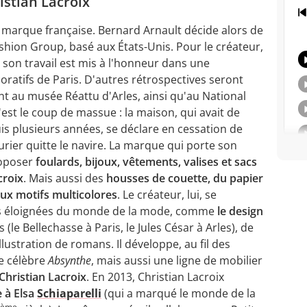
istian Lacroix
marque française. Bernard Arnault décide alors de
ashion Group, basé aux États-Unis. Pour le créateur,
 son travail est mis à l'honneur dans une
ratifs de Paris. D'autres rétrospectives seront
t au musée Réattu d'Arles, ainsi qu'au National
st le coup de massue : la maison, qui avait de
uis plusieurs années, se déclare en cessation de
urier quitte le navire. La marque qui porte son
roposer
foulards, bijoux, vêtements, valises et sacs
croix
. Mais aussi des
housses de couette, du papier
aux motifs multicolores
. Le créateur, lui, se
tés éloignées du monde de la mode, comme
le design
 (le Bellechasse à Paris, le Jules César à Arles), de
lustration de romans. Il développe, au fil des
le célèbre
Absynthe
, mais aussi une ligne de mobilier
Christian Lacroix
. En 2013, Christian Lacroix
 à Elsa
Schiaparelli
(qui a marqué le monde de la
ème