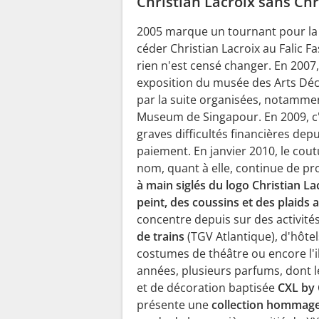
Christian Lacroix sans Chr
2005 marque un tournant pour la 
céder Christian Lacroix au Falic F
rien n'est censé changer. En 2007,
exposition du musée des Arts Déco
par la suite organisées, notammen
Museum de Singapour. En 2009, c'e
graves difficultés financières dep
paiement. En janvier 2010, le cout
nom, quant à elle, continue de p
à main siglés du logo Christian La
peint, des coussins et des plaids 
concentre depuis sur des activi
de trains
(TGV Atlantique), d'hôtels
costumes de théâtre ou encore l'il
années, plusieurs parfums, dont 
et de décoration baptisée
CXL by 
présente une
collection hommage