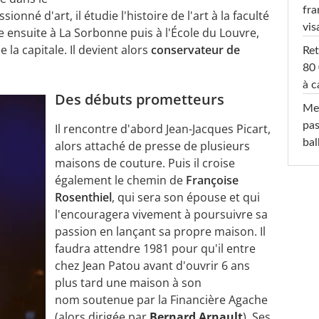
fra
onné d'art, il étudie l'histoire de l'art à la faculté
vis
re ensuite à La Sorbonne puis à l'École du Louvre,
a capitale. Il devient alors
conservateur de
Ret
80 
à c
Des débuts prometteurs
Mel
pas
Il rencontre d'abord Jean-Jacques Picart,
ba
alors attaché de presse de plusieurs
maisons de couture. Puis il croise
également le chemin de
Françoise
Rosenthiel
, qui sera son épouse et qui
l'encouragera vivement à poursuivre sa
passion en lançant sa propre maison. Il
faudra attendre 1981 pour qu'il entre
chez Jean Patou avant d'ouvrir 6 ans
plus tard une maison à son
nom soutenue par la Financière Agache
(alors dirigée par
Bernard Arnault
). Ses