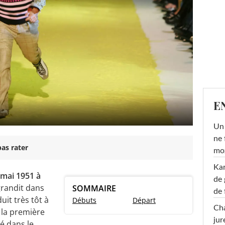
E
Un 
ne 
as rater
moz
Ka
6 mai 1951 à
de 
 grandit dans
SOMMAIRE
de 
uit très tôt à
Débuts
Départ
Cha
r la première
jur
é dans le