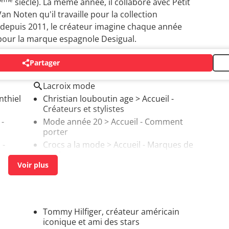
siècle). La même année, il collabore avec Petit
an Noten qu'il travaille pour la collection
t depuis 2011, le créateur imagine chaque année
 pour la marque espagnole Desigual.
Partager
Lacroix mode
nthiel
Christian louboutin age
> Accueil -
Créateurs et stylistes
 -
Mode année 20
> Accueil - Comment
porter
 -
Crocs a la mode
> Accueil - Marques de
mode
Tommy Hilfiger, créateur américain
iconique et ami des stars