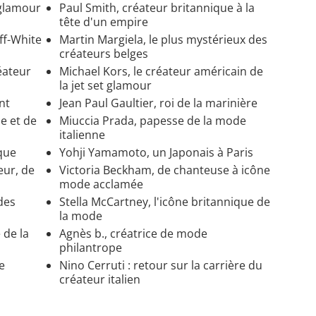
 glamour
Paul Smith, créateur britannique à la
tête d'un empire
Off-White
Martin Margiela, le plus mystérieux des
créateurs belges
éateur
Michael Kors, le créateur américain de
la jet set glamour
nt
Jean Paul Gaultier, roi de la marinière
e et de
Miuccia Prada, papesse de la mode
italienne
ique
Yohji Yamamoto, un Japonais à Paris
eur, de
Victoria Beckham, de chanteuse à icône
mode acclamée
des
Stella McCartney, l'icône britannique de
la mode
 de la
Agnès b., créatrice de mode
philantrope
e
Nino Cerruti : retour sur la carrière du
créateur italien