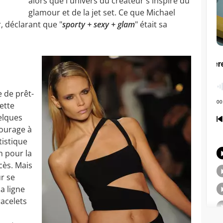
alors que l'univers du créateur s'inspire du
glamour et de la jet set. Ce que Michael
 déclarant que "
sporty + sexy + glam
" était sa
e de prêt-
ette
elques
courage à
tistique
n pour la
cès. Mais
ur se
a ligne
acelets