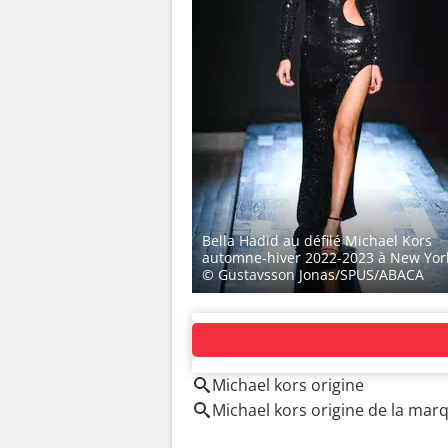
Bella Hadid au défilé Michael Kors
automne-hiver 2022-2023 à New Yor
© Gustavsson Jonas/SPUS/ABACA
AUTOUR DU MÊME SUJET
Michael kors origine
Michael kors origine de la mar