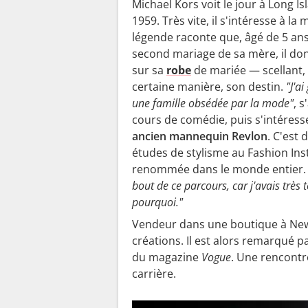
Michael Kors voit le jour à Long Is
1959. Très vite, il s'intéresse à la
légende raconte que, âgé de 5 ans
second mariage de sa mère, il do
sur sa
robe
de mariée — scellant,
certaine manière, son destin.
"J'a
une famille obsédée par la mode"
, 
cours de comédie, puis s'intéress
ancien mannequin Revlon
. C'est 
études de stylisme au Fashion Ins
renommée dans le monde entier. I
bout de ce parcours, car j'avais très t
pourquoi."
Vendeur dans une boutique à New
créations. Il est alors remarqué p
du magazine
Vogue
. Une rencontr
carrière.