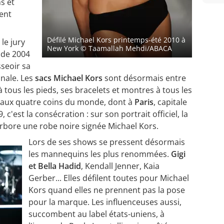
s et
ent
Défilé Michael Kors printemps-été 2010 à
 le jury
New York
© Taamallah Mehdi/ABACA
e de 2004
seoir sa
nale. Les
sacs Michael Kors
sont désormais entre
 tous les pieds, ses bracelets et montres à tous les
es aux quatre coins du monde, dont à
Paris
, capitale
c'est la consécration : sur son portrait officiel, la
bore une robe noire signée Michael Kors.
Lors de ses shows se pressent désormais
les mannequins les plus renommées.
Gigi
et Bella Hadid
, Kendall Jenner, Kaia
Gerber... Elles défilent toutes pour Michael
Kors quand elles ne prennent pas la pose
pour la marque. Les influenceuses aussi,
succombent au label états-uniens, à