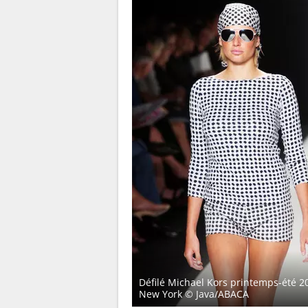
Défilé Michael Kors printemps-été 2
New York
© Java/ABACA