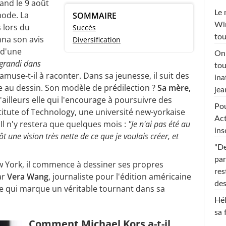
land le 9 août
Le 
 mode. La
SOMMAIRE
Win
 lors du
Succès
tou
nna son avis
Diversification
 d'une
On 
i grandi dans
tou
s'amuse-t-il à raconter. Dans sa jeunesse, il suit des
ina
e au dessin. Son modèle de prédilection ?
Sa mère,
jea
d'ailleurs elle qui l'encourage à poursuivre des
Pou
titute of Technology, une université new-yorkaise
Act
l n'y restera que quelques mois :
"Je n'ai pas été au
ins
ôt une vision très nette de ce que je voulais créer, et
"De
par
 York, il commence à dessiner ses propres
res
ar
Vera Wang
, journaliste pour l'édition américaine
des
e qui marque un véritable tournant dans sa
Hél
sa 
Comment Michael Kors a-t-il