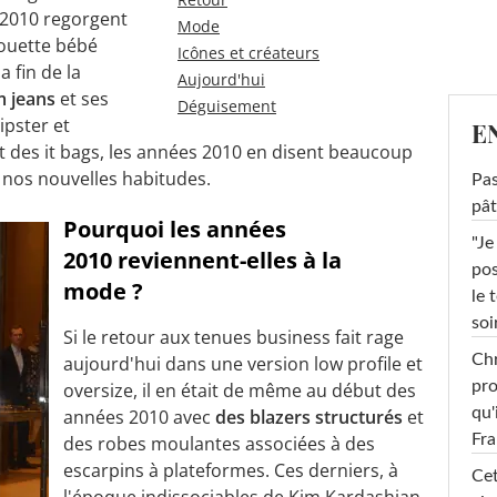
 2010 regorgent
Mode
lhouette bébé
Icônes et créateurs
a fin de la
Aujourd'hui
 jeans
et ses
Déguisement
ipster et
E
t des it bags, les années 2010 en disent beaucoup
t nos nouvelles habitudes.
Pas
pât
Pourquoi les années
"Je
2010 reviennent-elles à la
pos
mode ?
le 
soi
Si le retour aux tenues business fait rage
Chr
aujourd'hui dans une version low profile et
pro
oversize, il en était de même au début des
qu'
années 2010 avec
des blazers structurés
et
Fr
des robes moulantes associées à des
escarpins à plateformes. Ces derniers, à
Cet
l'époque indissociables de
Kim Kardashian
,