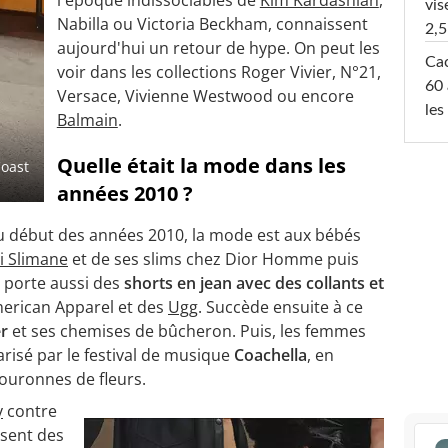
vis
Nabilla ou Victoria Beckham, connaissent
2,5
aujourd'hui un retour de hype. On peut les
Cac
voir dans les collections Roger Vivier, N°21,
60 
Versace, Vivienne Westwood ou encore
les
Balmain
.
Quelle était la mode dans les
Coast
années 2010 ?
 au début des années 2010, la mode est aux bébés
i Slimane
et de ses slims chez Dior Homme puis
 porte aussi des
shorts en jean avec des collants et
merican Apparel et des
Ugg
. Succède ensuite à ce
er
et ses chemises de bûcheron. Puis, les femmes
risé par le festival de musique
Coachella
, en
couronnes de fleurs.
y
contre
ssent des