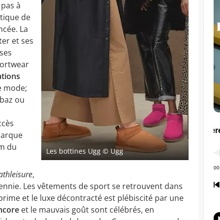
 pas à
stique de
ncée. La
ter et ses
uses
portwear
ations
e mode;
lbaz ou
ccès
marque
om du
Les bottines Ugg
© Ugg
athleisure
,
écennie. Les vêtements de sport se retrouvent dans
t prime et le luxe décontracté est plébiscité par une
mcore
et le mauvais goût sont célébrés, en