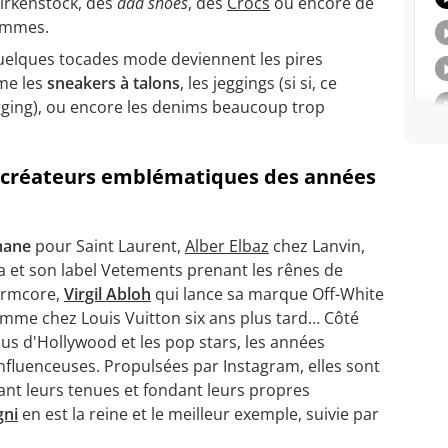
irkenstock, des
dad shoes
, des
Crocs
ou encore de
ommes.
elques tocades mode deviennent les pires
me les
sneakers à talons
, les jeggings (si si, ce
gging), ou encore les denims beaucoup trop
et créateurs emblématiques des années
mane
pour Saint Laurent,
Alber Elbaz
chez Lanvin,
a et son label Vetements prenant les rênes de
ormcore,
Virgil Abloh
qui lance sa marque Off-White
omme chez Louis Vuitton six ans plus tard… Côté
us d'Hollywood et les pop stars, les années
fluenceuses. Propulsées par Instagram, elles sont
ant leurs tenues et fondant leurs propres
gni
en est la reine et le meilleur exemple, suivie par