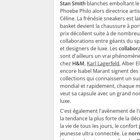
Stan Smith
blanches emboîtant le
Phoebe Philo alors directrice arti
Céline. La frénésie sneakers est la
basket devient la chaussure à por
prix décollent suite à de nombre
collaborations entre géants du s
et designers de luxe. Les
collabor
sont d'ailleurs un vrai phénomèn
chez
H&M
,
Karl Lagerfeld
, Alber E
encore Isabel Marant signent des
collections qui connaissent un su
mondial et rapidement, chaque 
veut sa capsule avec un grand n
luxe.
C'est également l'avènement de l'
la tendance la plus forte de la d
la vie de tous les jours, le confor
jeunesse ultra connectée. Le
nor