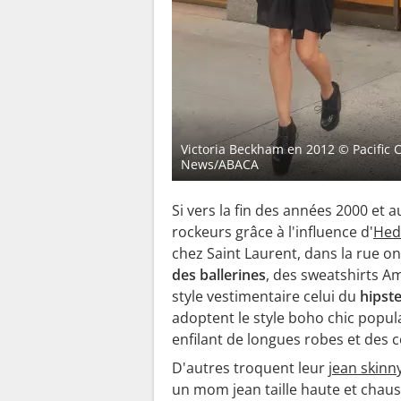
Victoria Beckham en 2012
© Pacific 
News/ABACA
Si vers la fin des années 2000 et
rockeurs grâce à l'influence d'
Hed
chez Saint Laurent, dans la rue on
des ballerines
, des sweatshirts A
style vestimentaire celui du
hipst
adoptent le style boho chic popula
enfilant de longues robes et des 
D'autres troquent leur
jean skinn
un mom jean taille haute et chau