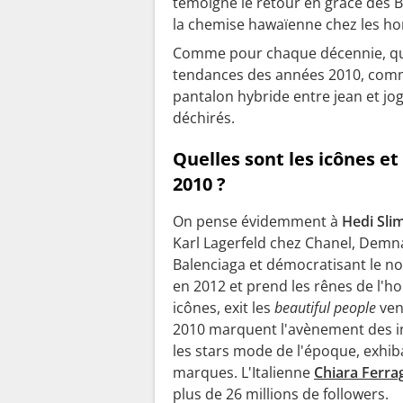
témoigne le retour en grâce des B
la chemise hawaïenne chez les h
Comme pour chaque décennie, qu
tendances des années 2010, com
pantalon hybride entre jean et jo
déchirés.
Quelles sont les icônes 
2010 ?
On pense évidemment à
Hedi Sli
Karl Lagerfeld chez Chanel, Demn
Balenciaga et démocratisant le n
en 2012 et prend les rênes de l'h
icônes, exit les
beautiful people
ven
2010 marquent l'avènement des in
les stars mode de l'époque, exhib
marques. L'Italienne
Chiara Ferra
plus de 26 millions de followers.