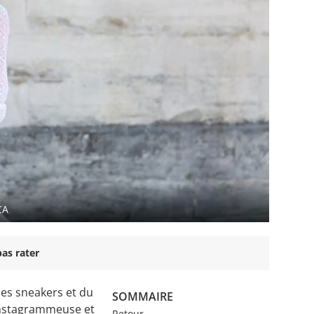
CA
as rater
des sneakers et du
SOMMAIRE
Instagrammeuse et
Retour