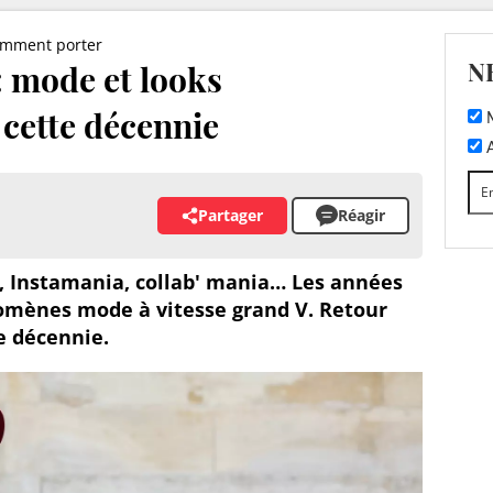
mment porter
N
: mode et looks
cette décennie
M
A
Partager
Réagir
 Instamania, collab' mania… Les années
nomènes mode à vitesse grand V. Retour
re décennie.