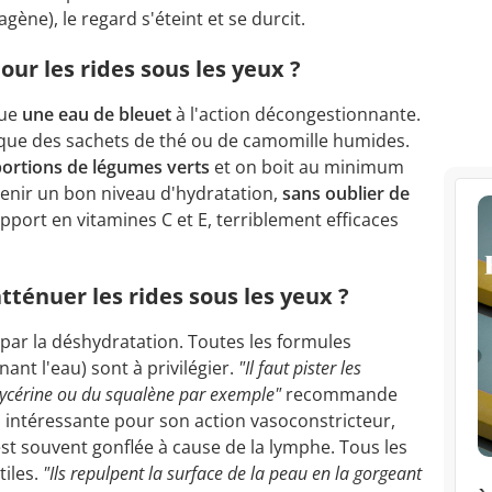
agène), le regard s'éteint et se durcit.
ur les rides sous les yeux ?
que
une eau de bleuet
à l'action décongestionnante.
ue des sachets de thé ou de camomille humides.
portions de légumes verts
et on boit au minimum
ntenir un bon niveau d'hydratation,
sans oublier de
pport en vitamines C et E, terriblement efficaces
atténuer les rides sous les yeux ?
par la déshydratation. Toutes les formules
nt l'eau) sont à privilégier.
"Il faut pister les
lycérine ou du squalène par exemple"
recommande
s intéressante pour son action vasoconstricteur,
est souvent gonflée à cause de la lymphe. Tous les
iles.
"Ils repulpent la surface de la peau en la gorgeant