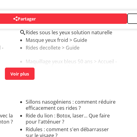
Partager
Rides sous les yeux solution naturelle
Masque yeux froid
> Guide
 -
Rides decollete
> Guide
Maquillage yeux bleus 50 ans
> Accueil -
Couleur et forme des yeux
Sillons nasogéniens : comment réduire
efficacement ces rides ?
vec la
Ride du lion : Botox, laser... Que faire
nton ?
pour l'atténuer ?
Ridules : comment s'en débarrasser
sur le visage ?