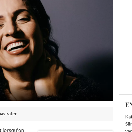
E
as rater
Kat
Sli
 lorsqu'on
va