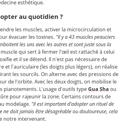
édecine esthétique.
dopter au quotidien ?
endre les muscles, activer la microcirculation et
our évacuer les toxines.
"Il y a 43 muscles peauciers
'emboitent les uns avec les autres et sont juste sous la
uscle qui sert à fermer l'œil est rattaché à celui
oxifie et il se détend. Il n'est pas nécessaire de
re et l'auriculaire (les doigts plus légers), on réalise
irant les sourcils. On alterne avec des pressions de
our de l'orbite. Avec les deux doigts, on mobilise le
es pianotements. L'usage d'outils type
Gua Sha
ou
sûre pour rajeunir la zone. Certains contours de
e au modelage.
"Il est important d'adopter un rituel de
le ne doit jamais être désagréable ou douloureuse, cela
le notre intervenant.