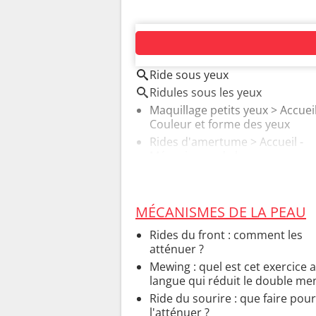
AUTOUR DU MÊME SUJET
Ride sous yeux
Ridules sous les yeux
Maquillage petits yeux
> Accueil
Couleur et forme des yeux
Rides d'amertume
> Accueil -
Mécanismes de la peau
MÉCANISMES DE LA PEAU
Rides du front : comment les
atténuer ?
Mewing : quel est cet exercice a
langue qui réduit le double me
Ride du sourire : que faire pour
l'atténuer ?