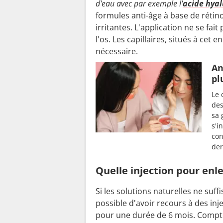
d'eau avec par exemple l'
acide hya
formules anti-âge à base de rétino
irritantes. L'application ne se fai
l'os. Les capillaires, situés à cet 
nécessaire.
An
pl
Le 
des
sa 
s'i
con
der
Quelle injection pour enle
Si les solutions naturelles ne suff
possible d'avoir recours à des in
pour une durée de 6 mois. Compte