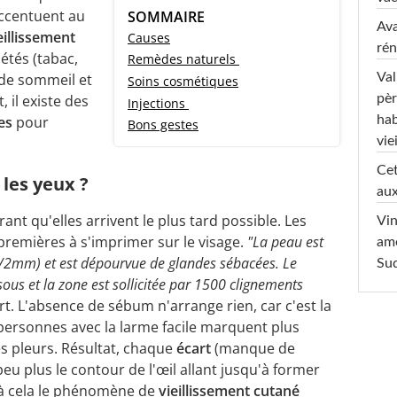
'accentuent au
SOMMAIRE
Ava
eillissement
Causes
rén
étés (tabac,
Remèdes naturels
Val
de sommeil et
Soins cosmétiques
pèr
 il existe des
Injections
hab
es
pour
Bons gestes
viei
Cet
 les yeux ?
aux
ant qu'elles arrivent le plus tard possible. Les
Vin
premières à s'imprimer sur le visage.
"La peau est
am
(1/2mm) et est dépourvue de glandes sébacées. Le
Sud
ous et la zone est sollicitée par 1500 clignements
rt. L'absence de sébum n'arrange rien, car c'est la
 personnes avec la larme facile marquent plus
s pleurs. Résultat, chaque
écart
(manque de
peu plus le contour de l'œil allant jusqu'à former
à cela le phénomène de
vieillissement cutané