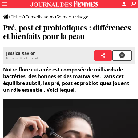
Fiches
Conseils soins
Soins du visage
Pré, post et probiotiques : différences
Techniques et conseils pour la peau
Conseils belle peau
et bienfaits pour la peau
Jessica Xavier
8 mars 2021 15:54
Notre flore cutanée est composée de milliards de
bactéries, des bonnes et des mauvaises. Dans cet
équilibre subtil, les pré, post et probiotiques jouent
un rôle essentiel. Voici lequel.