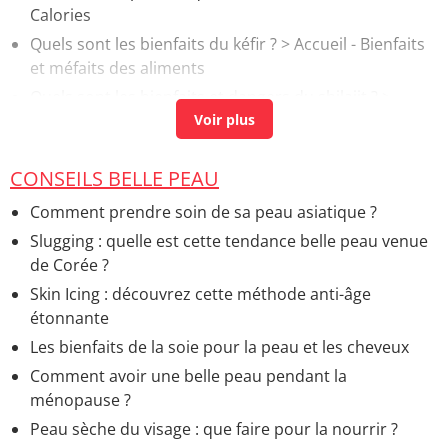
Calories
Quels sont les bienfaits du kéfir ?
> Accueil - Bienfaits
et méfaits des aliments
Quels sont les bienfaits et dangers du shilajit ?
>
Accueil - Bienfaits et méfaits des aliments
Cure de zinc : bienfaits, acné, mycose, durée
> Accueil
- Nutriments et Calories
CONSEILS BELLE PEAU
Probiotiques ventre gonflé
> Accueil - Troubles
Comment prendre soin de sa peau asiatique ?
digestifs
Slugging : quelle est cette tendance belle peau venue
de Corée ?
Skin Icing : découvrez cette méthode anti-âge
étonnante
Les bienfaits de la soie pour la peau et les cheveux
Comment avoir une belle peau pendant la
ménopause ?
Peau sèche du visage : que faire pour la nourrir ?