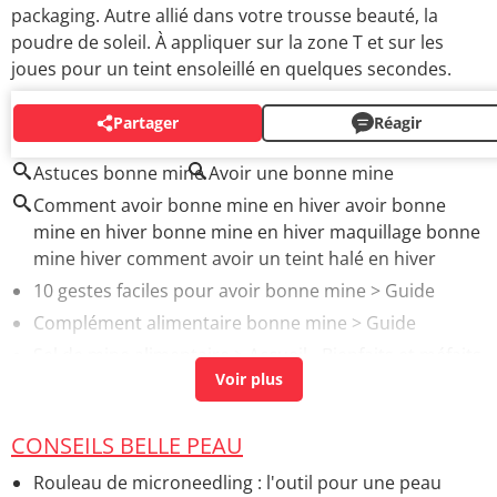
packaging. Autre allié dans votre trousse beauté, la
poudre de soleil. À appliquer sur la zone T et sur les
joues pour un teint ensoleillé en quelques secondes.
Partager
Réagir
AUTOUR DU MÊME SUJET
Astuces bonne mine
Avoir une bonne mine
Comment avoir bonne mine en hiver avoir bonne
mine en hiver bonne mine en hiver maquillage bonne
mine hiver comment avoir un teint halé en hiver
10 gestes faciles pour avoir bonne mine
> Guide
Complément alimentaire bonne mine
> Guide
Sel de mine alimentaire
> Accueil - Bienfaits et méfaits
des aliments
Smoothie bonne mine
> Guide
CONSEILS BELLE PEAU
Maquillage bonne mine 40 ans
> Accueil - Autres
conseils et astuces maquillage
Rouleau de microneedling : l'outil pour une peau