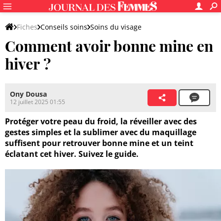
Fiches
Conseils soins
Soins du visage
Comment avoir bonne mine en
Techniques et conseils pour la peau
Conseils belle peau
hiver ?
Ony Dousa
12 juillet 2025 01:55
Protéger votre peau du froid, la réveiller avec des
gestes simples et la sublimer avec du maquillage
suffisent pour retrouver bonne mine et un teint
éclatant cet hiver. Suivez le guide.