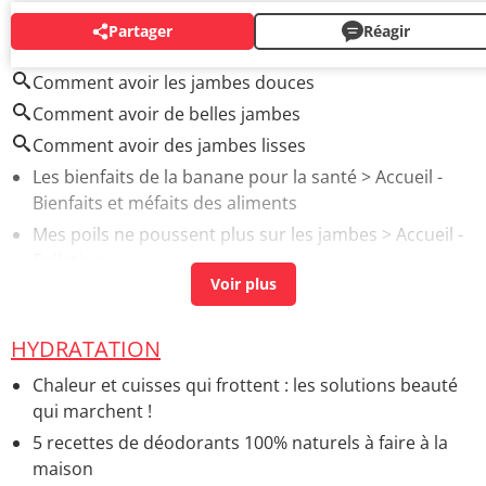
Partager
Réagir
AUTOUR DU MÊME SUJET
Comment avoir les jambes douces
Comment avoir de belles jambes
Comment avoir des jambes lisses
Les bienfaits de la banane pour la santé
> Accueil -
Bienfaits et méfaits des aliments
Mes poils ne poussent plus sur les jambes
> Accueil -
Epilation
Jambes engourdies
> Accueil - Symptômes et
questions diverses
HYDRATATION
Quels sont les bienfaits des patates douces ?
> Accueil
- Bienfaits et méfaits des aliments
Chaleur et cuisses qui frottent : les solutions beauté
12 astuces pour avoir de belles jambes
> Guide
qui marchent !
5 recettes de déodorants 100% naturels à faire à la
maison