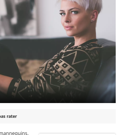
as rater
 mannequins,