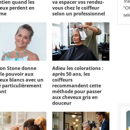
Tra
etien quand les
va espacer vos rendez-
eux perdent en
vous chez le coiffeur
"OU
ume
selon un professionnel
sel
on Stone donne
Adieu les colorations :
 le pouvoir aux
après 50 ans, les
eux blancs avec un
coiffeurs
é particulièrement
recommandent cette
ant
méthode pour passer
aux cheveux gris en
douceur