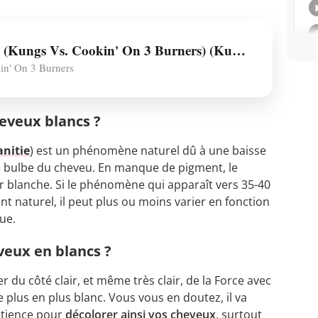
This Girl (Kungs Vs. Cookin' On 3 Burners) (Kungs Vs. Cookin' On 3 Burners)
n' On 3 Burners
heveux blancs ?
anitie
) est un phénomène naturel dû à une baisse
le bulbe du cheveu. En manque de pigment, le
 blanche. Si le phénomène qui apparaît vers 35-40
nt naturel, il peut plus ou moins varier en fonction
que.
eux en blancs ?
r du côté clair, et même très clair, de la Force avec
 plus en plus blanc. Vous vous en doutez, il va
atience pour
décolorer ainsi vos cheveux
, surtout