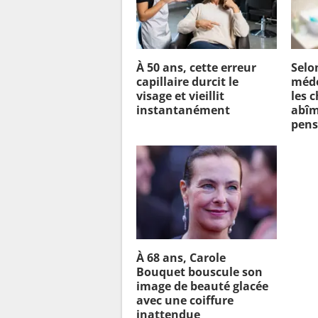
À 50 ans, cette erreur
Selo
capillaire durcit le
méde
visage et vieillit
les 
instantanément
abîm
pens
À 68 ans, Carole
Bouquet bouscule son
image de beauté glacée
avec une coiffure
inattendue