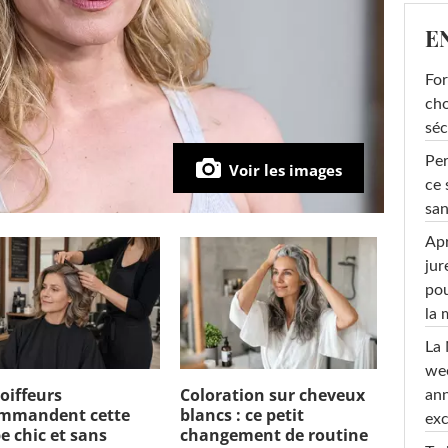
E
For
cho
séc
Per
Voir les images
ce 
san
Apr
jur
pou
la
La 
wee
coiffeurs
Coloration sur cheveux
ann
mmandent cette
blancs : ce petit
exc
e chic et sans
changement de routine