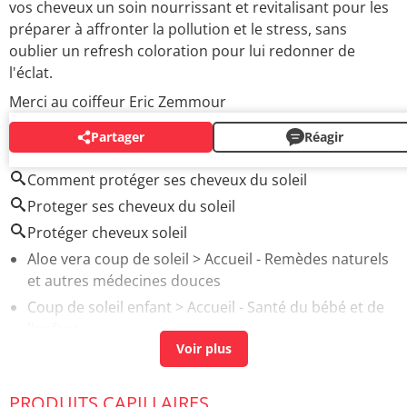
vos cheveux un soin nourrissant et revitalisant pour les
préparer à affronter la pollution et le stress, sans
oublier un refresh coloration pour lui redonner de
l'éclat.
Merci au coiffeur Eric Zemmour
Partager
Réagir
AUTOUR DU MÊME SUJET
Comment protéger ses cheveux du soleil
Proteger ses cheveux du soleil
Protéger cheveux soleil
Aloe vera coup de soleil
> Accueil - Remèdes naturels
et autres médecines douces
Coup de soleil enfant
> Accueil - Santé du bébé et de
l'enfant
Remède de grand-mère pour se protéger du soleil
>
Accueil - Bronzage
PRODUITS CAPILLAIRES
Salutation au soleil danger
> Accueil - Postures de