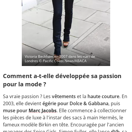
Victoria Beckham en 2007 dans les rues de
Londres
© Pacific Coast News/ABACA
Comment a-t-elle développée sa passion
pour la mode ?
Sa vraie passion ? Les
vêtements
et la
haute couture
. En
2003, elle devient
égérie pour Dolce & Gabbana
, puis
muse pour
Marc Jacobs
. Elle commence à collectionner
les pièces de luxe à l'instar des sacs à main Hermès, le
fameux modèle Birkin en tête. Encouragée par l'ancien
manager des Spice Girls, Simon Fuller, elle lance
dVb
, sa