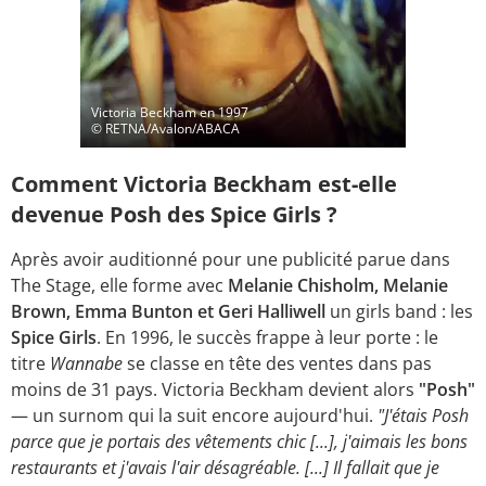
Victoria Beckham en 1997
© RETNA/Avalon/ABACA
Comment Victoria Beckham est-elle
devenue Posh des Spice Girls ?
Après avoir auditionné pour une publicité parue dans
The Stage, elle forme avec
Melanie Chisholm, Melanie
Brown, Emma Bunton et Geri Halliwell
un girls band : les
Spice Girls
. En 1996, le succès frappe à leur porte : le
titre
Wannabe
se classe en tête des ventes dans pas
moins de 31 pays. Victoria Beckham devient alors
"Posh"
— un surnom qui la suit encore aujourd'hui.
"J'étais Posh
parce que je portais des vêtements chic [...], j'aimais les bons
restaurants et j'avais l'air désagréable. [...] Il fallait que je