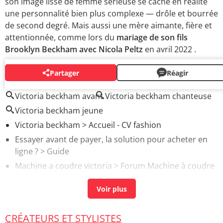
son image lisse de femme sérieuse se cache en réalité
une personnalité bien plus complexe — drôle et bourrée
de second degré. Mais aussi une mère aimante, fière et
attentionnée, comme lors du
mariage de son fils
Brooklyn Beckham avec Nicola Peltz
en avril 2022 .
Partager
Réagir
AUTOUR DU MÊME SUJET
Victoria beckham avant
Victoria beckham chanteuse
Victoria beckham jeune
Victoria beckham
> Accueil - CV fashion
Essayer avant de payer, la solution pour acheter en
ligne ?
> Guide
Machine a coudre victoria
>
Forum Machine à coudre
Victoria gasperi
> Accueil - Influenceuses françaises
Camila Coelho lance sa ligne de bijoux
> Accueil -
Influenceuses internationales
CRÉATEURS ET STYLISTES