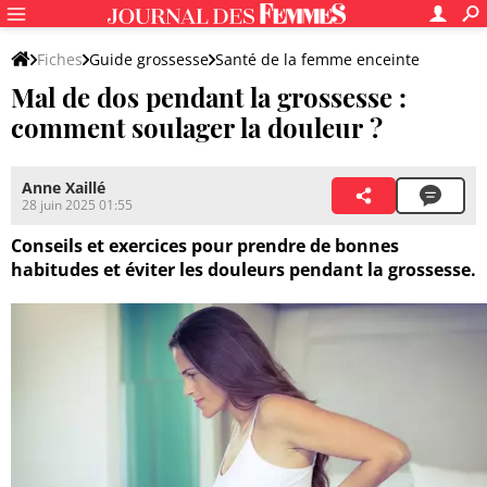
Fiches
Guide grossesse
Santé de la femme enceinte
Mal de dos pendant la grossesse :
Questions et petits maux de la grossesse
comment soulager la douleur ?
Maux de la grossesse
Anne Xaillé
28 juin 2025 01:55
Conseils et exercices pour prendre de bonnes
habitudes et éviter les douleurs pendant la grossesse.