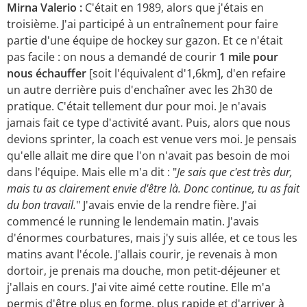
Mirna Valerio :
C'était en 1989, alors que j'étais en
troisième. J'ai participé à un entraînement pour faire
partie d'une équipe de hockey sur gazon. Et ce n'était
pas facile : on nous a demandé de courir
1 mile pour
nous échauffer
[soit l'équivalent d'1,6km], d'en refaire
un autre derrière puis d'enchaîner avec les 2h30 de
pratique. C'était tellement dur pour moi. Je n'avais
jamais fait ce type d'activité avant. Puis, alors que nous
devions sprinter, la coach est venue vers moi. Je pensais
qu'elle allait me dire que l'on n'avait pas besoin de moi
dans l'équipe. Mais elle m'a dit : "
Je sais que c'est très dur,
mais tu as clairement envie d'être là. Donc continue, tu as fait
du bon travail.
" J'avais envie de la rendre fière. J'ai
commencé le running le lendemain matin. J'avais
d'énormes courbatures, mais j'y suis allée, et ce tous les
matins avant l'école. J'allais courir, je revenais à mon
dortoir, je prenais ma douche, mon petit-déjeuner et
j'allais en cours. J'ai vite aimé cette routine. Elle m'a
permis d'être plus en forme, plus rapide et d'arriver à