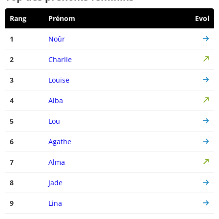
Rang
Prénom
Evol
1
Noûr
2
Charlie
3
Louise
4
Alba
5
Lou
6
Agathe
7
Alma
8
Jade
9
Lina