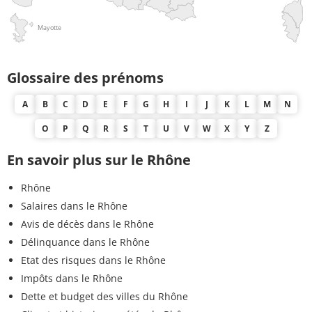
Mayotte
Glossaire des prénoms
A
B
C
D
E
F
G
H
I
J
K
L
M
N
O
P
Q
R
S
T
U
V
W
X
Y
Z
En savoir plus sur le Rhône
Rhône
Salaires dans le Rhône
Avis de décès dans le Rhône
Délinquance dans le Rhône
Etat des risques dans le Rhône
Impôts dans le Rhône
Dette et budget des villes du Rhône