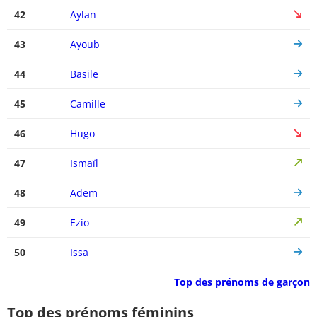
42
Aylan
43
Ayoub
44
Basile
45
Camille
46
Hugo
47
Ismaïl
48
Adem
49
Ezio
50
Issa
Top des prénoms de garçon
Top des prénoms féminins