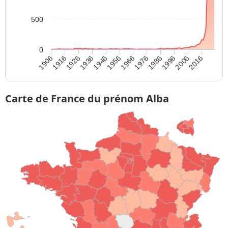
500
0
1906
1936
1966
1996
1916
1946
1976
2006
1926
1956
1986
2016
Carte de France du prénom Alba