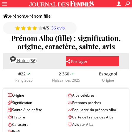
Prénom
Prénom fille
4/5
36 avis
Prénom Alba (fille) : signification,
origine, caractère, sainte, avis
Noter (36)
Partager
#22
2 360
Espagnol
Rang 2025
Naissances 2025
Origine
Origine
Alba célèbres
Signification
Prénoms proches
Sainte Alba et fête
Popularité du prénom Alba
Histoire
Carte de France des Alba
Caractère
Avis sur Alba
Profil