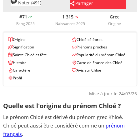
Noter (491)
Partager
#71
1 315
Grec
Rang 2025
Naissances 2025
Origine
Origine
Chloé célèbres
Signification
Prénoms proches
Sainte Chloé et fête
Popularité du prénom Chloé
Histoire
Carte de France des Chloé
Caractère
Avis sur Chloé
Profil
Mise à jour le 24/07/26
Quelle est l'origine du prénom Chloé ?
Le prénom Chloé est dérivé du prénom grec Khloê.
Chloé peut aussi être considéré comme
un
prénom
français
.