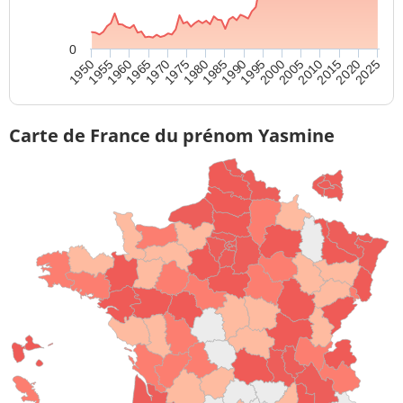
0
2015
1990
1965
2010
1985
1960
2005
1980
1955
2025
2000
1975
1950
2020
1995
1970
Carte de France du prénom Yasmine