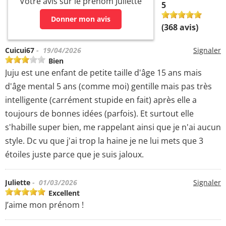
Votre avis sur le prénom Juliette
5
Donner mon avis
(
368
avis)
Cuicui67
- 19/04/2026
Signaler
Bien
Juju est une enfant de petite taille d'âge 15 ans mais
d'âge mental 5 ans (comme moi) gentille mais pas très
intelligente (carrément stupide en fait) après elle a
toujours de bonnes idées (parfois). Et surtout elle
s'habille super bien, me rappelant ainsi que je n'ai aucun
style. Dc vu que j'ai trop la haine je ne lui mets que 3
étoiles juste parce que je suis jaloux.
Juliette
- 01/03/2026
Signaler
Excellent
J’aime mon prénom !