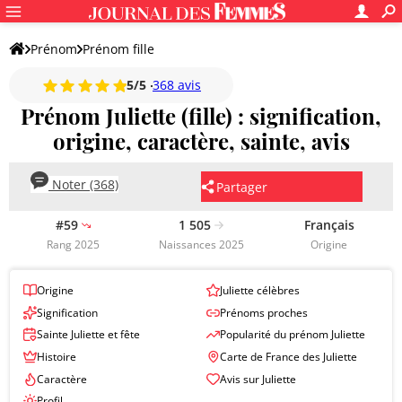
Prénom
Prénom fille
5/5
368 avis
Prénom Juliette (fille) : signification,
origine, caractère, sainte, avis
Noter (368)
Partager
#59
1 505
Français
Rang 2025
Naissances 2025
Origine
Origine
Juliette célèbres
Signification
Prénoms proches
Sainte Juliette et fête
Popularité du prénom Juliette
Histoire
Carte de France des Juliette
Caractère
Avis sur Juliette
Profil