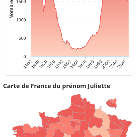
1500
1000
500
0
1920
2010
1940
1960
1980
1910
2000
1930
2020
1950
1970
1900
1990
Carte de France du prénom Juliette