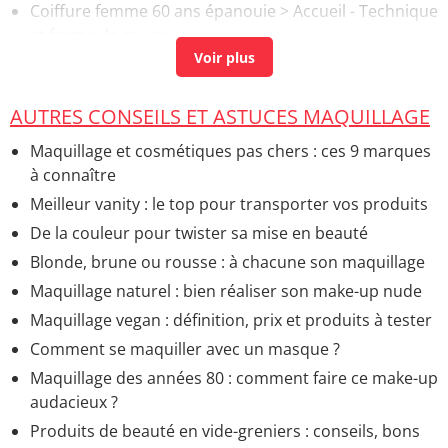
Coiffure femme 60 ans épanouie
> Accueil - Technique
et forme de coupe
Comment maigrir a 60 ans
> Accueil - Conseils et
méthodes minceur
AUTRES CONSEILS ET ASTUCES MAQUILLAGE
Comment maigrir à 12 ans fille
> Accueil - Régimes et
équilibre alimentaire
Maquillage et cosmétiques pas chers : ces 9 marques
Imc femme 60 ans
> Accueil - Régimes et équilibre
à connaître
alimentaire
Meilleur vanity : le top pour transporter vos produits
De la couleur pour twister sa mise en beauté
Blonde, brune ou rousse : à chacune son maquillage
Maquillage naturel : bien réaliser son make-up nude
Maquillage vegan : définition, prix et produits à tester
Comment se maquiller avec un masque ?
Maquillage des années 80 : comment faire ce make-up
audacieux ?
Produits de beauté en vide-greniers : conseils, bons