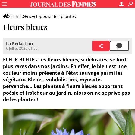
Fiches
Encyclopédie des plantes
Fleurs bleues
Caractéristiques des plantes
Couleur de fleurs
La Rédaction
6 juillet 2025 01:55
FLEUR BLEUE - Les fleurs bleues, si délicates, se font
plus rares dans nos jardins. En effet, le bleu est une
couleur moins présente à l'état sauvage parmi les
végétaux. Bleuet, volubilis, iris, myosotis,
pervenche... Les plantes à fleurs bleues apportent
poésie et fraîcheur au jardin, alors on ne se prive pas
de les planter !