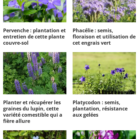
Pervenche : plantation et
Phacélie : semis,
entretien de cette plante
floraison et utilisation de
couvre-sol
cet engrais vert
Planter et récupérer les
Platycodon : semis,
graines du lupin, cette
plantation, résistance
variété comestible qui a
aux gelées
fière allure