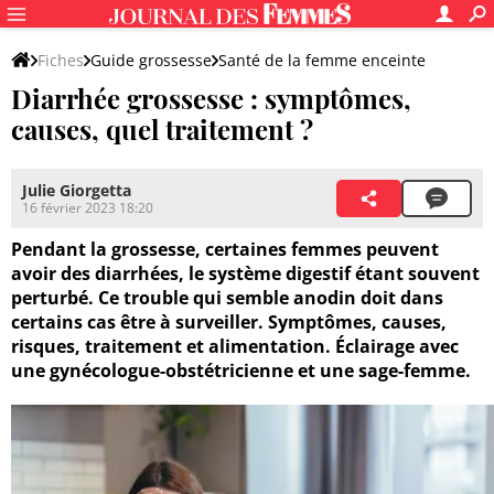
Fiches
Guide grossesse
Santé de la femme enceinte
Diarrhée grossesse : symptômes,
Questions et petits maux de la grossesse
causes, quel traitement ?
Maux de la grossesse
Julie Giorgetta
16 février 2023 18:20
Pendant la grossesse, certaines femmes peuvent
avoir des diarrhées, le système digestif étant souvent
perturbé. Ce trouble qui semble anodin doit dans
certains cas être à surveiller. Symptômes, causes,
risques, traitement et alimentation. Éclairage avec
une gynécologue-obstétricienne et une sage-femme.