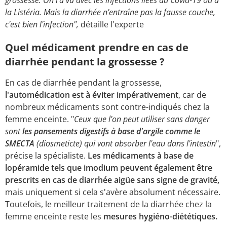
grossesse. On l'a vu avec les infections liées au Covid-19 ou à
la Listéria. Mais la diarrhée n'entraîne pas la fausse couche,
c'est bien l'infection",
détaille l'experte
Quel médicament prendre en cas de
diarrhée pendant la grossesse ?
En cas de diarrhée pendant la grossesse,
l'automédication est à éviter impérativement
, car de
nombreux médicaments sont contre-indiqués chez la
femme enceinte. "
Ceux que l'on peut utiliser sans danger
sont
les pansements digestifs à base d'argile comme le
SMECTA
(diosmeticte) qui vont absorber l'eau dans l'intestin
",
précise la spécialiste.
Les médicaments à base de
lopéramide tels que imodium peuvent également être
prescrits en cas de diarrhée aigüe sans signe de gravité,
mais uniquement si cela s'avère absolument nécessaire.
Toutefois, le meilleur traitement de la diarrhée chez la
femme enceinte reste les
mesures hygiéno-diététiques.