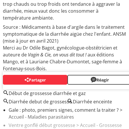
trop chauds ou trop froids ont tendance à aggraver la
diarrhée, mieux vaut donc les consommer à
température ambiante.
Source : Médicaments à base d'argile dans le traitement
symptomatique de la diarrhée aigüe chez l'enfant. ANSM
(mise à jour en avril 2021)
Merci au Dr Odile Bagot, gynécologue-obstétricien et
auteure de
Vagin & Cie, on vous dit tout !
aux éditions
Mango, et à Lauriane Chabre-Dumontet, sage-femme à
Fontenay-sous-Bois.
Partager
Réagir
AUTOUR DU MÊME SUJET
Début de grossesse diarrhée et gaz
Diarrhée debut de grossesse
Diarrhée enceinte
Gale : photo, premiers signes, comment la traiter ?
>
Accueil - Maladies parasitaires
Ventre gonflé début grossesse
> Accueil - Grossesse