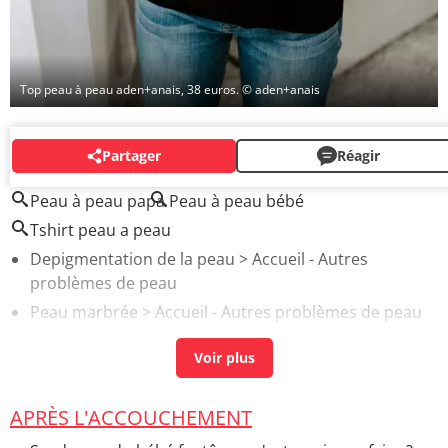
Top peau à peau aden+anais, 38 euros.
© aden+anais
Partager
Réagir
AUTOUR DU MÊME SUJET
Peau à peau papa
Peau à peau bébé
Tshirt peau a peau
Depigmentation de la peau
> Accueil - Autres
problèmes de peau
Peau marbrée
> Accueil - Autres problèmes de peau
Sida symptômes peau photos
> Accueil - MST-IST
APRÈS L'ACCOUCHEMENT