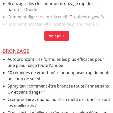
Bronzage : les clés pour un bronzage rapide et
naturel
> Guide
Comment digerer vite
> Accueil - Troubles digestifs
Comment bronzer vite recette de grand mère
>
Accueil - Bronzage
Son d'avoine pour maigrir vite
> Accueil - Aliments
minceur
BRONZAGE
Comment maigrir vite
> Accueil - Conseils et
méthodes minceur
Autobronzant : les formules les plus efficaces pour
une peau hâlée toute l'année
10 remèdes de grand-mère pour apaiser rapidement
un coup de soleil
Spray tan : comment être bronzée toute l'année sans
UV et sans danger ?
Crème solaire : quand faut-il en mettre et quelles sont
les meilleures ?
Quelle est la meilleure crème solaire selon 60 millions