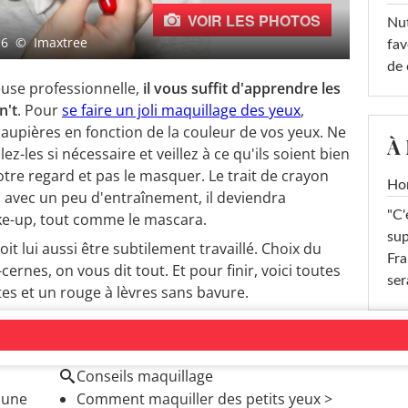
VOIR LES PHOTOS
Nut
16
© Imaxtree
fav
de 
euse professionnelle,
il vous suffit d'apprendre les
n't
. Pour
se faire un joli maquillage des yeux
,
paupières en fonction de la couleur de vos yeux. Ne
À
lez-les si nécessaire et veillez à ce qu'ils soient bien
votre regard et pas le masquer. Le trait de crayon
Ho
 avec un peu d'entraînement, il deviendra
"C'
ke-up, tout comme le mascara.
sup
oit lui aussi être subtilement travaillé. Choix du
Fra
-cernes, on vous dit tout. Et pour finir, voici toutes
ser
tes et un rouge à lèvres sans bavure.
Conseils maquillage
 une
Comment maquiller des petits yeux
>