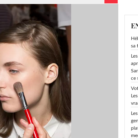
E
Hél
sa 
Les
apr
Sar
ce 
Vot
Les
vra
Les
gen
pla
men