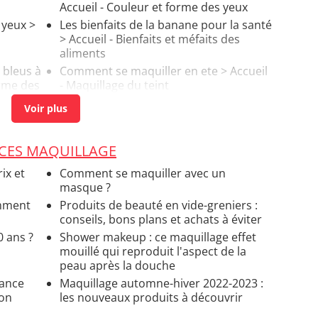
Accueil - Couleur et forme des yeux
 yeux
>
Les bienfaits de la banane pour la santé
> Accueil - Bienfaits et méfaits des
aliments
 bleus à
Comment se maquiller en ete
> Accueil
orme des
- Maquillage du teint
UCES MAQUILLAGE
ix et
Comment se maquiller avec un
masque ?
omment
Produits de beauté en vide-greniers :
conseils, bons plans et achats à éviter
 ans ?
Shower makeup : ce maquillage effet
mouillé qui reproduit l'aspect de la
peau après la douche
dance
Maquillage automne-hiver 2022-2023 :
son
les nouveaux produits à découvrir