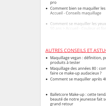
pro
Comment bien se maquiller les
Accueil - Conseils maquillage
Comment se maquiller les yeux
50 ans
> Accueil - Couleur et f
yeux
AUTRES CONSEILS ET AST
Maquillage vegan : définition, pr
produits à tester
Maquillage des années 80 : c
faire ce make-up audacieux ?
Comment se maquiller après 40
Balletcore Make-up : cette ten
beauté de notre jeunesse fait 
grand retour