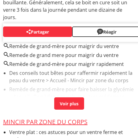
bouillante. Généralement, cela se boit en cure soit un
verre 3 fois dans la journée pendant une dizaine de
jours.
Partager
Réagir
AUTOUR DU MÊME SUJET
Remède de grand-mère pour maigrir du ventre
Remede de grand mere pour maigrir du ventre
Remède de grand-mère pour maigrir rapidement
Des conseils tout bêtes pour raffermir rapidement la
peau du ventre
> Accueil - Mincir par zone du corps
Remède de grand-mère pour faire baisser la glycémie
> Accueil - Remèdes naturels et autres médecines
douces
Crampes nocturnes remèdes grand-mère
> Accueil -
Remèdes naturels et autres médecines douces
MINCIR PAR ZONE DU CORPS
Ventre gonflé remède de grand-mère bicarbonate
>
Ventre plat : ces astuces pour un ventre ferme et
Accueil - Remèdes naturels et autres médecines