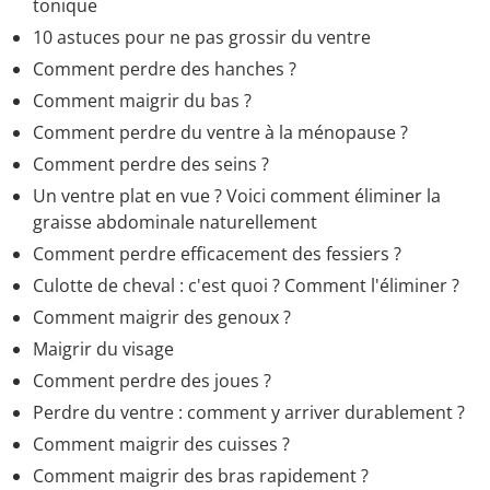
tonique
douces
10 astuces pour ne pas grossir du ventre
Remède de grand-mère infection urinaire citron
>
Comment perdre des hanches ?
Accueil - Remèdes naturels et autres médecines
Comment maigrir du bas ?
douces
Comment perdre du ventre à la ménopause ?
Comment perdre des seins ?
Un ventre plat en vue ? Voici comment éliminer la
graisse abdominale naturellement
Comment perdre efficacement des fessiers ?
Culotte de cheval : c'est quoi ? Comment l'éliminer ?
Comment maigrir des genoux ?
Maigrir du visage
Comment perdre des joues ?
Perdre du ventre : comment y arriver durablement ?
Comment maigrir des cuisses ?
Comment maigrir des bras rapidement ?