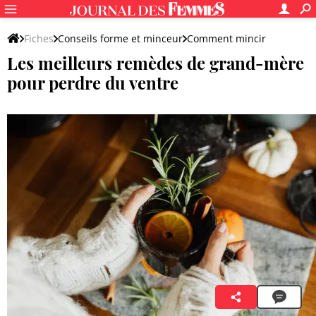
Fiches
Conseils forme et minceur
Comment mincir
Les meilleurs remèdes de grand-mère
Mincir par zone du corps
pour perdre du ventre
Agathe Chéreau
19 octobre 2023 10:01