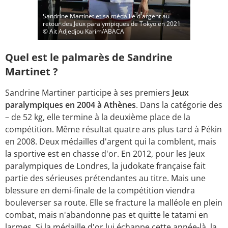
Sandrine Martinet et sa médaille d'argent au
retour des Jeux paralympiques de Tokyo en 2021
© Ait Adjedjou Karim/ABACA
Quel est le palmarès de Sandrine
Martinet ?
Sandrine Martiner participe à ses premiers
Jeux
paralympiques en 2004 à Athènes
. Dans la catégorie des
– de 52 kg, elle termine à la deuxième place de la
compétition. Même résultat quatre ans plus tard à Pékin
en 2008. Deux médailles d'argent qui la comblent, mais
la sportive est en chasse d'or. En 2012, pour les Jeux
paralympiques de Londres, la judokate française fait
partie des sérieuses prétendantes au titre. Mais une
blessure en demi-finale de la compétition viendra
bouleverser sa route. Elle se fracture la malléole en plein
combat, mais n'abandonne pas et quitte le tatami en
larmes. Si la médaille d'or lui échappe cette année-là, la