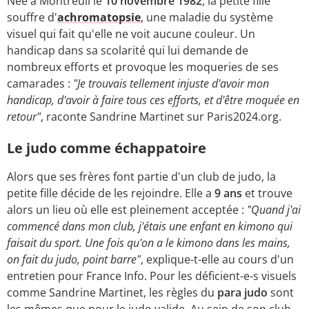
Née à Montreuil le
10 novembre 1982
, la petite fille
souffre d'
achromatopsie
, une maladie du système
visuel qui fait qu'elle ne voit aucune couleur. Un
handicap dans sa scolarité qui lui demande de
nombreux efforts et provoque les moqueries de ses
camarades :
"Je trouvais tellement injuste d'avoir mon
handicap, d'avoir à faire tous ces efforts, et d'être moquée en
retour"
, raconte Sandrine Martinet sur Paris2024.org.
Le judo comme échappatoire
Alors que ses frères font partie d'un club de judo, la
petite fille décide de les rejoindre. Elle a
9 ans
et trouve
alors un lieu où elle est pleinement acceptée :
"Quand j'ai
commencé dans mon club, j'étais une enfant en kimono qui
faisait du sport. Une fois qu'on a le kimono dans les mains,
on fait du judo, point barre"
, explique-t-elle au cours d'un
entretien pour France Info. Pour les déficient-e-s visuels
comme Sandrine Martinet, les règles du
para judo
sont