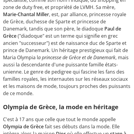
spécialiste, comme son nom l'indique, du shopping en
zone de duty free, et propriété de LVMH. Sa mère,
Marie-Chantal Miller
, est, par alliance, princesse royale
de Grèce, duchesse de Sparte et princesse de
Danemark, tandis que son père, le diadoque
Paul de
Grèce
("diadoque" est un terme qui signifie en grec
ancien "successeur") est de naissance duc de Sparte et
prince de Danemark. Un héritage prestigieux qui fait de
Maria Olympia l
a princesse de Grèce et de Danemark
, mais
aussi la descendante d'une puissante famille états-
unienne. Le genre de pedigree qui fascine les fans des
familles royales, les internautes sur les réseaux sociaux
et les maisons de mode, toujours proches des puissants
de ce monde.
Olympia de Grèce, la mode en héritage
C'est à 17 ans que celle que tout le monde appelle
Olympia de Grèce
fait ses débuts dans la mode. Elle
intègre alors la maison
Dior
où elle effectue un
stage à