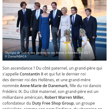
Olympia de Grèce, ses parents et ses frères à Athènes en 2021
© Zuma/ABACA
Son ascendance ? Du côté paternel, un grand-père qui
s'appelle
Constantin II
et qui fut le dernier roi
des dernier roi des Hellènes, et une grand-mère
nommée
Anne-Marie de Danemark
, fille du roi danois
Frédéric IX. Du côté maternel, son grand-père est un
milliardaire américain,
Robert Warren Miller,
cofondateur du
Duty Free Shop Group
, un groupe