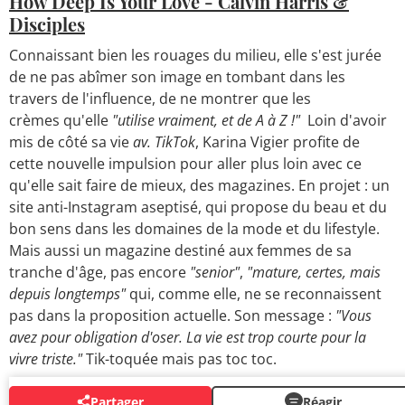
How Deep Is Your Love - Calvin Harris &
Disciples
Connaissant bien les rouages du milieu, elle s'est jurée
de ne pas abîmer son image en tombant dans les
travers de l'influence, de ne montrer que les
crèmes qu'elle
"utilise vraiment, et de A à Z !"
Loin d'avoir
mis de côté sa vie
av. TikTok
, Karina Vigier profite de
cette nouvelle impulsion pour aller plus loin avec ce
qu'elle sait faire de mieux, des magazines. En projet : un
site anti-Instagram aseptisé, qui propose du beau et du
bon sens dans les domaines de la mode et du lifestyle.
Mais aussi un magazine destiné aux femmes de sa
tranche d'âge, pas encore
"senior"
,
"mature, certes, mais
depuis longtemps"
qui, comme elle, ne se reconnaissent
pas dans la proposition actuelle. Son message :
"Vous
avez pour obligation d'oser. La vie est trop courte pour la
vivre triste."
Tik-toquée mais pas toc toc.
Partager
Réagir