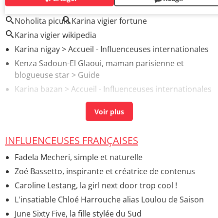
AUTOUR DU MÊME SUJET
Noholita picuki
Karina vigier fortune
Karina vigier wikipedia
Karina nigay
> Accueil - Influenceuses internationales
Kenza Sadoun-El Glaoui, maman parisienne et
blogueuse star
> Guide
Karina bazan
> Accueil - Influenceuses internationales
Betty Autier : la queen française de l'influence
>
Accueil - Influenceuses françaises
INFLUENCEUSES FRANÇAISES
Fadela Mecheri, simple et naturelle
Zoé Bassetto, inspirante et créatrice de contenus
Caroline Lestang, la girl next door trop cool !
L'insatiable Chloé Harrouche alias Loulou de Saison
June Sixty Five, la fille stylée du Sud