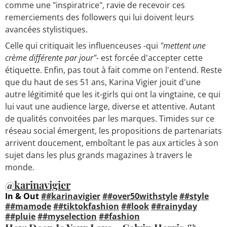
comme une "inspiratrice", ravie de recevoir ces
remerciements des followers qui lui doivent leurs
avancées stylistiques.
Celle qui critiquait les influenceuses -qui
"mettent une
crème différente par jour"-
est forcée d'accepter cette
étiquette. Enfin, pas tout à fait comme on l'entend. Reste
que du haut de ses 51 ans, Karina Vigier jouit d'une
autre légitimité que les it-girls qui ont la vingtaine, ce qui
lui vaut une audience large, diverse et attentive. Autant
de qualités convoitées par les marques. Timides sur ce
réseau social émergent, les propositions de partenariats
arrivent doucement, emboîtant le pas aux articles à son
sujet dans les plus grands magazines à travers le
monde.
@karinavigier
In & Out
##karinavigier
##over50withstyle
##style
##mamode
##tiktokfashion
##look
##rainyday
##pluie
##myselection
##fashion