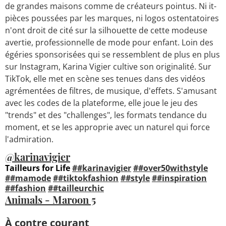
de grandes maisons comme de créateurs pointus. Ni it-
pièces poussées par les marques, ni logos ostentatoires
n'ont droit de cité sur la silhouette de cette modeuse
avertie, professionnelle de mode pour enfant. Loin des
égéries sponsorisées qui se ressemblent de plus en plus
sur Instagram, Karina Vigier cultive son originalité. Sur
TikTok, elle met en scène ses tenues dans des vidéos
agrémentées de filtres, de musique, d'effets. S'amusant
avec les codes de la plateforme, elle joue le jeu des
"trends" et des "challenges", les formats tendance du
moment, et se les approprie avec un naturel qui force
l'admiration.
@karinavigier
Tailleurs for Life
##karinavigier
##over50withstyle
##mamode
##tiktokfashion
##style
##inspiration
##fashion
##tailleurchic
Animals - Maroon 5
À contre courant