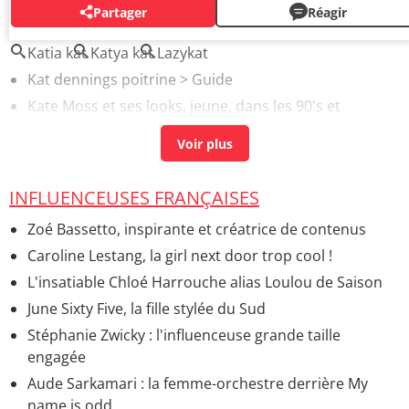
Partager
Réagir
AUTOUR DU MÊME SUJET
Katia kat
Katya kat
Lazykat
Kat dennings poitrine
> Guide
Kate Moss et ses looks, jeune, dans les 90's et
aujourd'hui
> Guide
INFLUENCEUSES FRANÇAISES
Zoé Bassetto, inspirante et créatrice de contenus
Caroline Lestang, la girl next door trop cool !
L'insatiable Chloé Harrouche alias Loulou de Saison
June Sixty Five, la fille stylée du Sud
Stéphanie Zwicky : l'influenceuse grande taille
engagée
Aude Sarkamari : la femme-orchestre derrière My
name is odd