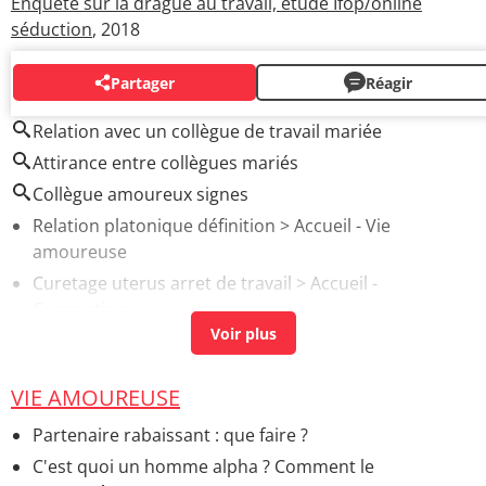
Enquête sur la drague au travail, étude Ifop/online
séduction
, 2018
Partager
Réagir
AUTOUR DU MÊME SUJET
Relation avec un collègue de travail mariée
Attirance entre collègues mariés
Collègue amoureux signes
Relation platonique définition
> Accueil - Vie
amoureuse
Curetage uterus arret de travail
> Accueil -
Conception
Relation avec un homme marié psychologie
> Accueil -
Vie amoureuse
VIE AMOUREUSE
Relation avec femme veuve
> Guide
Mythomane et relation amoureuse
> Accueil - Vie
Partenaire rabaissant : que faire ?
amoureuse
C'est quoi un homme alpha ? Comment le